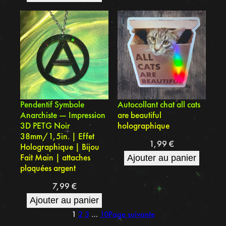
Pendentif Symbole
Autocollant chat all cats
Anarchiste — Impression
are beautiful
3D PETG Noir
holographique
38mm/1,5in. | Effet
1,99
€
Holographique | Bijou
Fait Main | attaches
Ajouter au panier
plaquées argent
7,99
€
Ajouter au panier
1
2
3
…
10
Page suivante