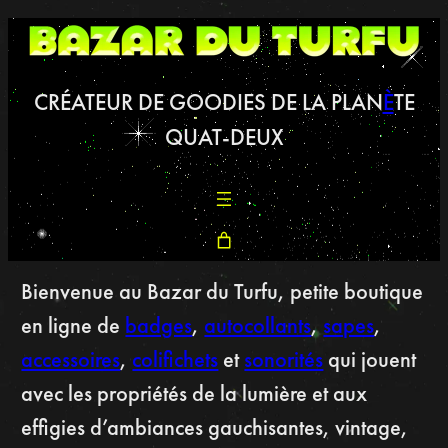
CRÉATEUR DE GOODIES DE LA PLAN
È
TE
QUAT-DEUX
Bienvenue au Bazar du Turfu, petite boutique
en ligne de
badges
,
autocollants
,
sapes
,
accessoires
,
colifichets
et
sonorités
qui jouent
avec les propriétés de la lumière et aux
effigies d’ambiances gauchisantes, vintage,