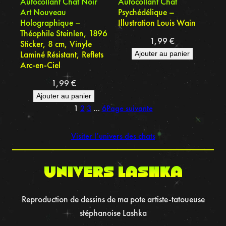
Autocollant Chat Noir
Autocollant Chat
Art Nouveau
Psychédélique –
Holographique –
Illustration Louis Wain
Théophile Steinlen, 1896
1,99
€
Sticker, 8 cm, Vinyle
Laminé Résistant, Reflets
Ajouter au panier
Arc-en-Ciel
1,99
€
Ajouter au panier
1
2
3
…
6
Page suivante
Visiter l’univers des chats
UNIVERS LASHKA
Reproduction de dessins de ma pote artiste-tatoueuse
stéphanoise Lashka