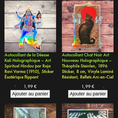
Autocollant de la Déesse
Autocollant Chat Noir Art
Kali Holographique – Art
Nouveau Holographique –
Spirituel Hindou par Raja
Théophile Steinlen, 1896
Ravi Varma (1910), Sticker
Sticker, 8 cm, Vinyle Laminé
Ésotérique flippant
Résistant, Reflets Arc-en-Ciel
1,99
€
1,99
€
Ajouter au panier
Ajouter au panier