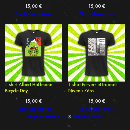
15,00
€
15,00
€
Choix des options
Choix des options
T-shirt Albert Hoffmann
T-shirt Pervers et truands
Bicycle Day
Niveau Zéro
15,00
€
15,00
€
Choix des options
Choix des options
Page précédente
1
2
3
4
Page suivante