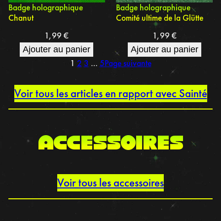
Badge holographique
Badge holographique
Chanut
Comité ultime de la Glütte
1,99
€
1,99
€
Ajouter au panier
Ajouter au panier
1
2
3
…
5
Page suivante
Voir tous les articles en rapport avec Sainté
accessoires
Voir tous les accessoires