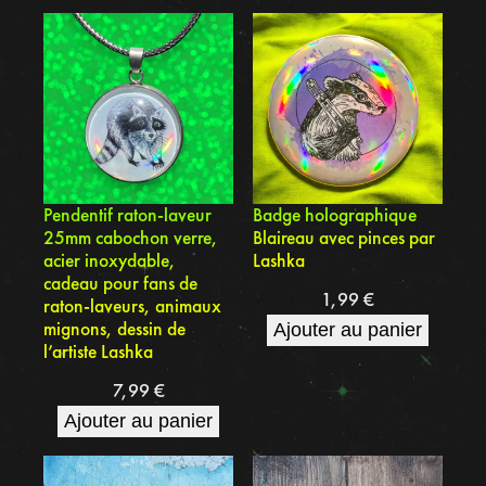
Pendentif raton-laveur
Badge holographique
25mm cabochon verre,
Blaireau avec pinces par
acier inoxydable,
Lashka
cadeau pour fans de
1,99
€
raton-laveurs, animaux
mignons, dessin de
Ajouter au panier
l’artiste Lashka
7,99
€
Ajouter au panier