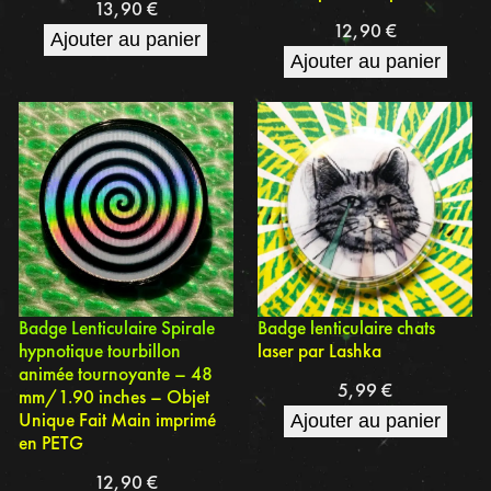
13,90
€
12,90
€
Ajouter au panier
Ajouter au panier
Badge Lenticulaire Spirale
Badge lenticulaire chats
hypnotique tourbillon
laser par Lashka
animée tournoyante – 48
5,99
€
mm/1.90 inches – Objet
Unique Fait Main imprimé
Ajouter au panier
en PETG
12,90
€