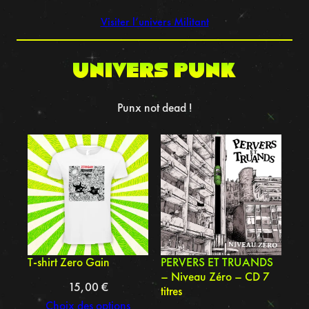
Visiter l’univers Militant
UNIVERS punk
Punx not dead !
T-shirt Zero Gain
PERVERS ET TRUANDS
– Niveau Zéro – CD 7
15,00
€
titres
Choix des options