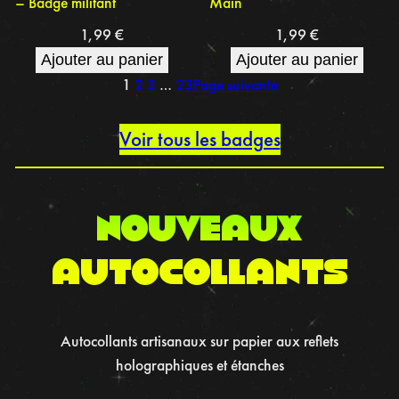
– Badge militant
Main
1,99
€
1,99
€
Ajouter au panier
Ajouter au panier
1
2
3
…
23
Page suivante
Voir tous les badges
nouveaux
autocollants
Autocollants artisanaux sur papier aux reflets
holographiques et étanches