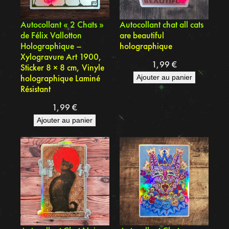
Autocollant « 2 Chats »
Autocollant chat all cats
de Félix Vallotton
are beautiful
Holographique –
holographique
Xylogravure Art 1900,
1,99
€
Sticker 8 × 8 cm, Vinyle
holographique Laminé
Ajouter au panier
Résistant
1,99
€
Ajouter au panier