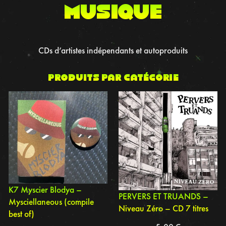
musique
CDs d’artistes indépendants et autoproduits
Produits par catégorie
K7 Myscier Blodya –
PERVERS ET TRUANDS –
Mysciellaneous (compile
Niveau Zéro – CD 7 titres
best of)