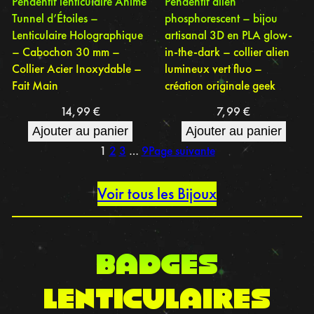
Pendentif lenticulaire Animé
Pendentif alien
Tunnel d’Étoiles –
phosphorescent – bijou
Lenticulaire Holographique
artisanal 3D en PLA glow-
– Cabochon 30 mm –
in-the-dark – collier alien
Collier Acier Inoxydable –
lumineux vert fluo –
Fait Main
création originale geek
14,99
€
7,99
€
Ajouter au panier
Ajouter au panier
1
2
3
…
9
Page suivante
Voir tous les Bijoux
BADGES
LENTICULAIRES