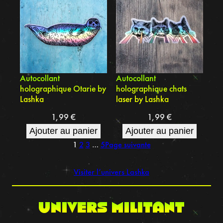
Autocollant
Autocollant
holographique Otarie by
holographique chats
Lashka
laser by Lashka
1,99
€
1,99
€
Ajouter au panier
Ajouter au panier
1
2
3
…
5
Page suivante
Visiter l’univers Lashka
UNIVERS MILITANT