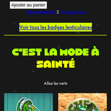
Ajouter au panier
Page précédente
1
2
3
Page suivante
Voir tous les badges lenticulaires
C’est la mode à
sainté
Allez les verts