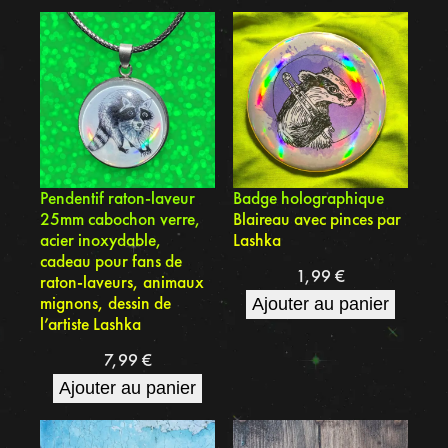
Pendentif raton-laveur
Badge holographique
25mm cabochon verre,
Blaireau avec pinces par
acier inoxydable,
Lashka
cadeau pour fans de
1,99
€
raton-laveurs, animaux
mignons, dessin de
Ajouter au panier
l’artiste Lashka
7,99
€
Ajouter au panier