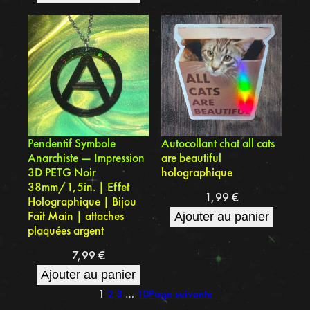
Pendentif Symbole
Autocollant chat all cats
Anarchiste — Impression
are beautiful
3D PETG Noir
holographique
38mm/1,5in. | Effet
1,99
€
Holographique | Bijou
Fait Main | attaches
Ajouter au panier
plaquées argent
7,99
€
Ajouter au panier
1
2
3
…
10
Page suivante