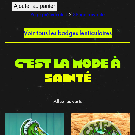
Ajouter au panier
Page précédente
1
2
3
Page suivante
Voir tous les badges lenticulaires
C’est la mode à
sainté
Allez les verts