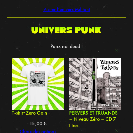
Visiter l’univers Militant
UNIVERS punk
Punx not dead !
T-shirt Zero Gain
PERVERS ET TRUANDS
– Niveau Zéro – CD 7
15,00
€
titres
Choix des options