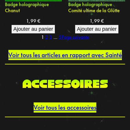
Badge holographique
Badge holographique
Chanut
Comité ultime de la Glütte
1,99
€
1,99
€
Ajouter au panier
Ajouter au panier
1
2
3
…
5
Page suivante
Voir tous les articles en rapport avec Sainté
accessoires
Voir tous les accessoires