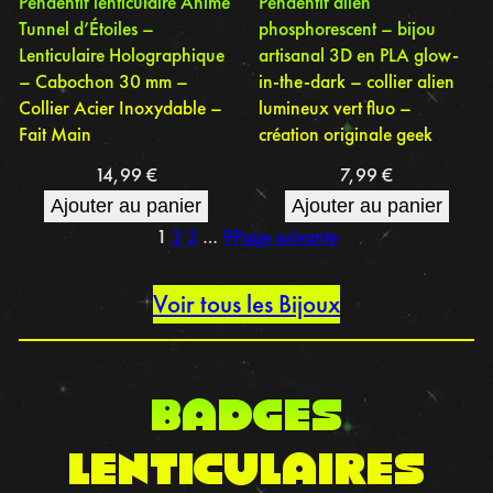
Pendentif lenticulaire Animé
Pendentif alien
Tunnel d’Étoiles –
phosphorescent – bijou
Lenticulaire Holographique
artisanal 3D en PLA glow-
– Cabochon 30 mm –
in-the-dark – collier alien
Collier Acier Inoxydable –
lumineux vert fluo –
Fait Main
création originale geek
14,99
€
7,99
€
Ajouter au panier
Ajouter au panier
1
2
3
…
9
Page suivante
Voir tous les Bijoux
BADGES
LENTICULAIRES