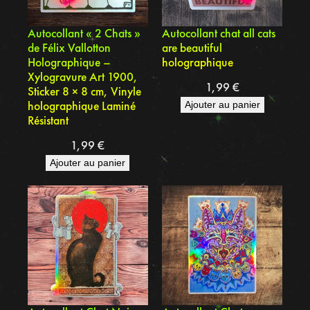
Autocollant « 2 Chats »
Autocollant chat all cats
de Félix Vallotton
are beautiful
Holographique –
holographique
Xylogravure Art 1900,
1,99
€
Sticker 8 × 8 cm, Vinyle
holographique Laminé
Ajouter au panier
Résistant
1,99
€
Ajouter au panier