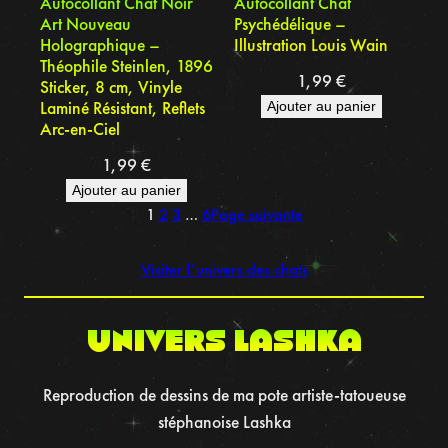
Autocollant Chat Noir
Autocollant Chat
Art Nouveau
Psychédélique –
Holographique –
Illustration Louis Wain
Théophile Steinlen, 1896
1,99
€
Sticker, 8 cm, Vinyle
Laminé Résistant, Reflets
Ajouter au panier
Arc-en-Ciel
1,99
€
Ajouter au panier
1
2
3
…
6
Page suivante
Visiter l’univers des chats
UNIVERS LASHKA
Reproduction de dessins de ma pote artiste-tatoueuse
stéphanoise Lashka