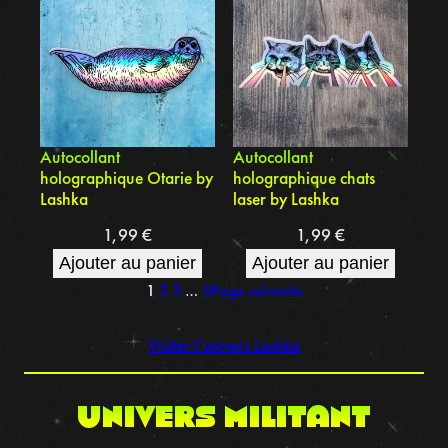
Autocollant
Autocollant
holographique Otarie by
holographique chats
Lashka
laser by Lashka
1,99
€
1,99
€
Ajouter au panier
Ajouter au panier
1
2
3
…
5
Page suivante
Visiter l’univers Lashka
UNIVERS MILITANT