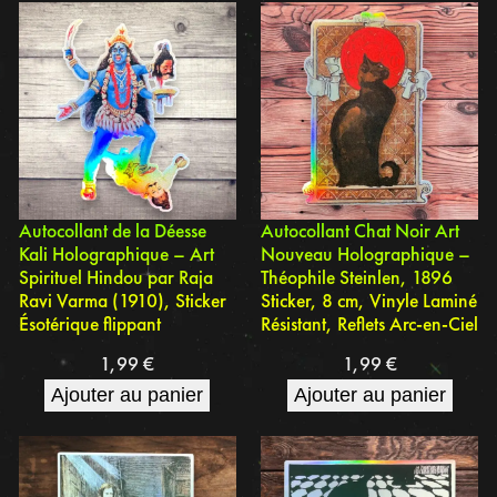
Autocollant de la Déesse
Autocollant Chat Noir Art
Kali Holographique – Art
Nouveau Holographique –
Spirituel Hindou par Raja
Théophile Steinlen, 1896
Ravi Varma (1910), Sticker
Sticker, 8 cm, Vinyle Laminé
Ésotérique flippant
Résistant, Reflets Arc-en-Ciel
1,99
€
1,99
€
Ajouter au panier
Ajouter au panier