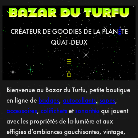
CRÉATEUR DE GOODIES DE LA PLAN
È
TE
QUAT-DEUX
Bienvenue au Bazar du Turfu, petite boutique
en ligne de
badges
,
autocollants
,
sapes
,
accessoires
,
colifichets
et
sonorités
qui jouent
avec les propriétés de la lumière et aux
effigies d’ambiances gauchisantes, vintage,