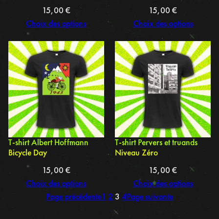
15,00
€
15,00
€
Choix des options
Choix des options
T-shirt Albert Hoffmann
T-shirt Pervers et truands
Bicycle Day
Niveau Zéro
15,00
€
15,00
€
Choix des options
Choix des options
Page précédente
1
2
3
4
Page suivante