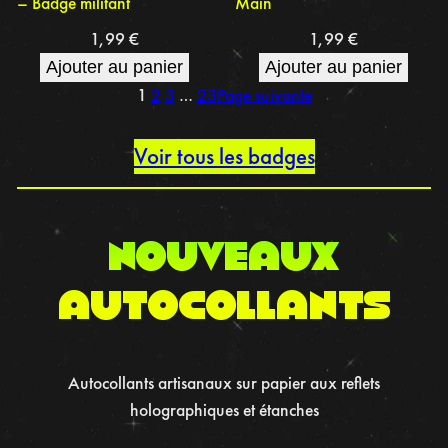
– Badge militant
Main
1,99
€
1,99
€
Ajouter au panier
Ajouter au panier
1
2
3
…
23
Page suivante
Voir tous les badges
nouveaux
autocollants
Autocollants artisanaux sur papier aux reflets
holographiques et étanches