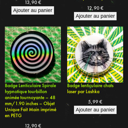
13,90
€
12,90
€
Ajouter au panier
Ajouter au panier
Badge Lenticulaire Spirale
Badge lenticulaire chats
hypnotique tourbillon
laser par Lashka
animée tournoyante – 48
5,99
€
mm/1.90 inches – Objet
Unique Fait Main imprimé
Ajouter au panier
en PETG
12,90
€