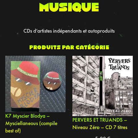
musique
CDs d’artistes indépendants et autoproduits
Produits par catégorie
K7 Myscier Blodya –
PERVERS ET TRUANDS –
Mysciellaneous (compile
Niveau Zéro – CD 7 titres
best of)