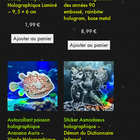
Holographique Laminé
des années 90
– 9,5 × 6 cm
embossé, rainbow
hologram, base metal
1,99
€
8,99
€
Ajouter au panier
Ajouter au panier
Autocollant poisson
Sticker Asmodaeus
holographique
holographique –
Aracana Auris –
Démon du Dictionnaire
Vinyle Holographique
Infernal