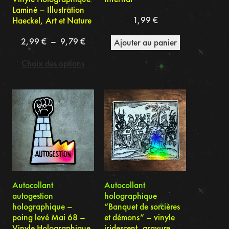
Laminé – Illustration
1,99
€
Haeckel, Art et Nature
Plage
2,99
€
–
9,79
€
Ajouter au panier
de
Choix des options
prix :
2,99 €
à
9,79 €
Autocollant
Autocollant
autogestion
holographique
holographique –
“Banquet de sorcières
poing levé Mai 68 –
et démons” – vinyle
Vinyle Holographique
iridescent, gravure