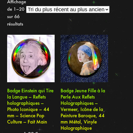
Affichage
de 1–20
sur 66
Trié
résultats
du
plus
récent
au
plus
ancien
Badge Einstein qui Tire
Badge Jeune Fille à la
la Langue – Reflets
Perle Aux Reflets
holographiques –
Holographiques –
Photo Iconique – 44
Vermeer, Icône de la
mm – Science Pop
Peinture Baroque, 44
Culture – Fait Main
mm Métal, Vinyle
Holographique