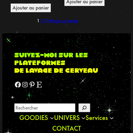
Ajouter au panier
Ajouter au panier
1
2
3
4
Page suivante
suivez-moi sur les
plateformes
de lavage de cerveau
Facebook
Instagram
Pinterest
Etsy
GOODIES
UNIVERS
Services
CONTACT