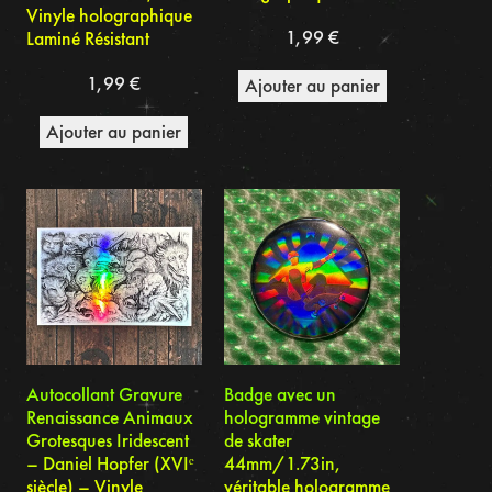
Vinyle holographique
1,99
€
Laminé Résistant
1,99
€
Ajouter au panier
Ajouter au panier
Autocollant Gravure
Badge avec un
Renaissance Animaux
hologramme vintage
Grotesques Iridescent
de skater
– Daniel Hopfer (XVIᵉ
44mm/1.73in,
siècle) – Vinyle
véritable hologramme