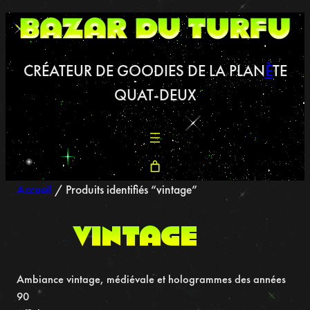
Aller
au
contenu
CRÉATEUR DE GOODIES DE LA PLAN
È
TE
QUAT-DEUX
Accueil
/ Produits identifiés “vintage”
vintage
Ambiance vintage, médiévale et hologrammes des années
90