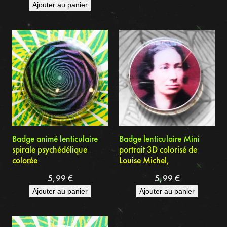
Ajouter au panier
Badge animé lenticulaire
Badge lenticulaire Mini
spirale psychédélique
portrait 3D colorisé de
colorée
Louise Michel,
5,99
€
5,99
€
Ajouter au panier
Ajouter au panier