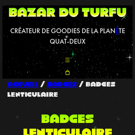
CRÉATEUR DE GOODIES DE LA PLAN
È
TE
QUAT-DEUX
Accueil
/
Badges
/ badges
lenticulaire
badges
lenticulaire