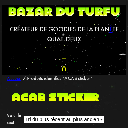
Aller
au
contenu
CRÉATEUR DE GOODIES DE LA PLAN
È
TE
QUAT-DEUX
Accueil
/ Produits identifiés “ACAB sticker”
ACAB sticker
Voici le
seul