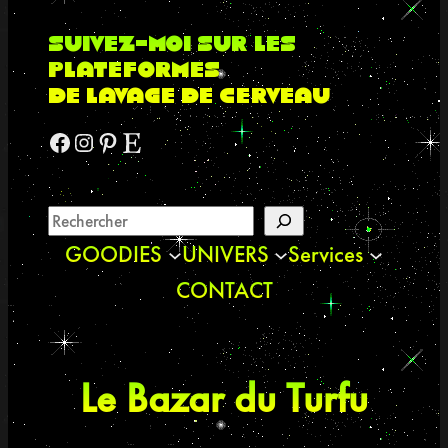
suivez-moi sur les
plateformes
de lavage de cerveau
Facebook
Instagram
Pinterest
Etsy
GOODIES
UNIVERS
Services
CONTACT
Le Bazar du Turfu