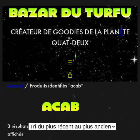
Aller
au
contenu
CRÉATEUR DE GOODIES DE LA PLAN
È
TE
QUAT-DEUX
Accueil
/ Produits identifiés “acab”
acab
3 résultats
Trié
affichés