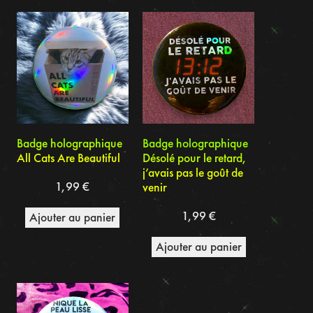
du
plus
récent
au
plus
ancien
Badge holographique
Badge holographique
All Cats Are Beautiful
Désolé pour le retard,
j’avais pas le goût de
1,99
€
venir
1,99
€
Ajouter au panier
Ajouter au panier