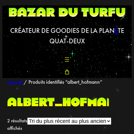
Aller
au
contenu
CRÉATEUR DE GOODIES DE LA PLAN
È
TE
QUAT-DEUX
Accueil
/ Produits identifiés “albert_hofmann”
albert_hofmann
2 résultats
Trié
affichés