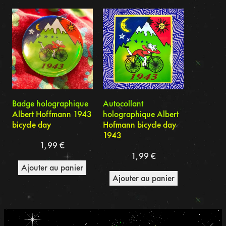
du
plus
récent
au
plus
ancien
Badge holographique
Autocollant
Albert Hoffmann 1943
holographique Albert
bicycle day
Hofmann bicycle day
1943
1,99
€
1,99
€
Ajouter au panier
Ajouter au panier