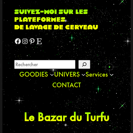
suivez-moi sur les
plateformes
de lavage de cerveau
Facebook
Instagram
Pinterest
Etsy
GOODIES
UNIVERS
Services
CONTACT
Le Bazar du Turfu