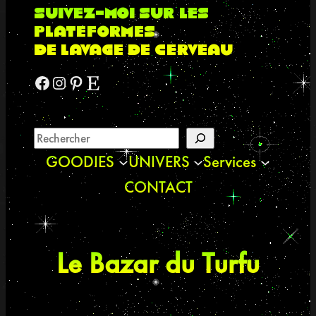
suivez-moi sur les
plateformes
de lavage de cerveau
Facebook
Instagram
Pinterest
Etsy
GOODIES
UNIVERS
Services
CONTACT
Le Bazar du Turfu