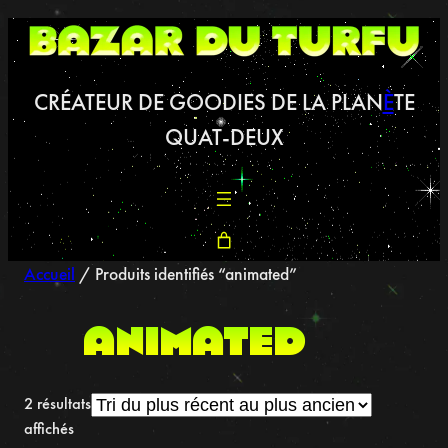
Aller
au
contenu
CRÉATEUR DE GOODIES DE LA PLAN
È
TE
QUAT-DEUX
Accueil
/ Produits identifiés “animated”
animated
2 résultats
Trié
affichés