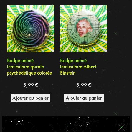
du
plus
récent
au
plus
ancien
Badge animé
Badge animé
lenticulaire spirale
lenticulaire Albert
psychédélique colorée
Einstein
5,99
€
5,99
€
Ajouter au panier
Ajouter au panier