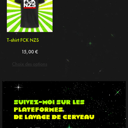
T-shirt FCK NZS
15,00
€
Choix des options
suivez-moi sur les
plateformes
de lavage de cerveau