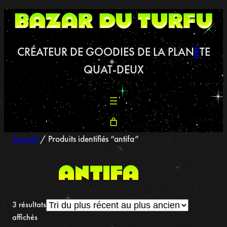
Aller
au
contenu
CRÉATEUR DE GOODIES DE LA PLAN
È
TE
QUAT-DEUX
Accueil
/ Produits identifiés “antifa”
antifa
3 résultats
Trié
affichés