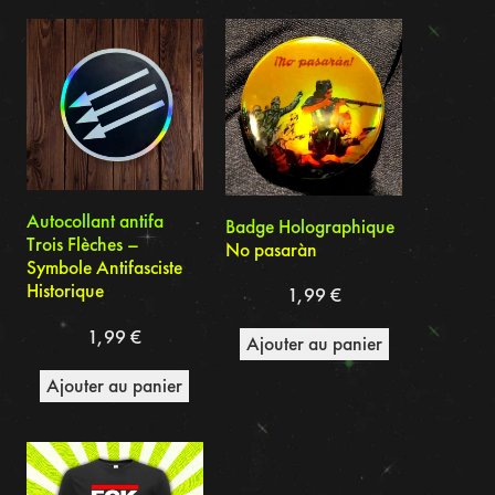
du
plus
récent
au
plus
ancien
Autocollant antifa
Badge Holographique
Trois Flèches –
No pasaràn
Symbole Antifasciste
Historique
1,99
€
1,99
€
Ajouter au panier
Ajouter au panier