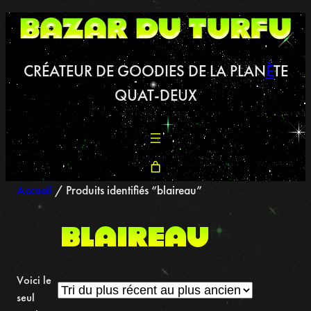
Aller
au
contenu
CRÉATEUR DE GOODIES DE LA PLAN
È
TE
QUAT-DEUX
Accueil
/ Produits identifiés “blaireau”
blaireau
Voici le
seul