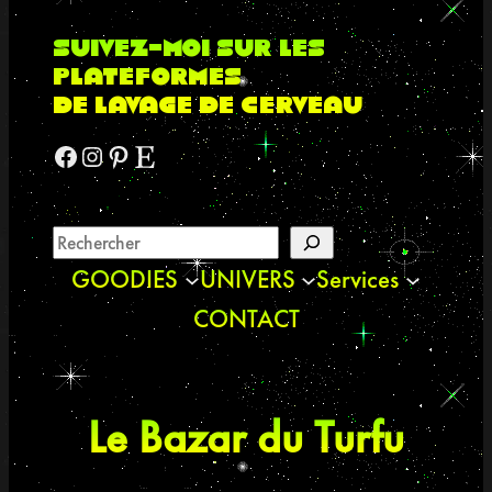
suivez-moi sur les
plateformes
de lavage de cerveau
Facebook
Instagram
Pinterest
Etsy
GOODIES
UNIVERS
Services
CONTACT
Le Bazar du Turfu