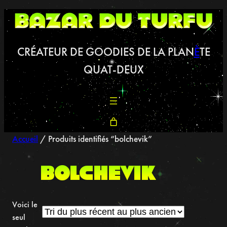
Aller
au
contenu
CRÉATEUR DE GOODIES DE LA PLAN
È
TE
QUAT-DEUX
Accueil
/ Produits identifiés “bolchevik”
bolchevik
Voici le
seul