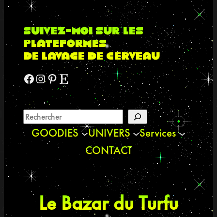
suivez-moi sur les
plateformes
de lavage de cerveau
Facebook
Instagram
Pinterest
Etsy
GOODIES
UNIVERS
Services
CONTACT
Le Bazar du Turfu