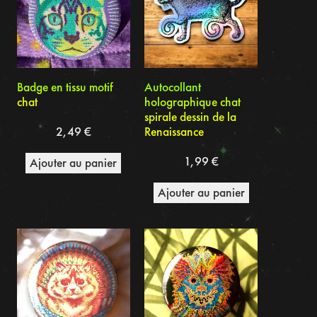
Badge en tissu motif
Autocollant
chat
holographique chat
spirale dessin de la
2,49
€
Renaissance
1,99
€
Ajouter au panier
Ajouter au panier