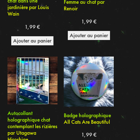
chat dans une
Femme au chat par
jardinière par Louis
Renoir
Wain
1,99
€
1,99
€
Ajouter au panier
Ajouter au panier
Autocollant
Badge holographique
holographique chat
All Cats Are Beautiful
contemplant les rizières
par Utagawa
1,99
€
Hiroshige