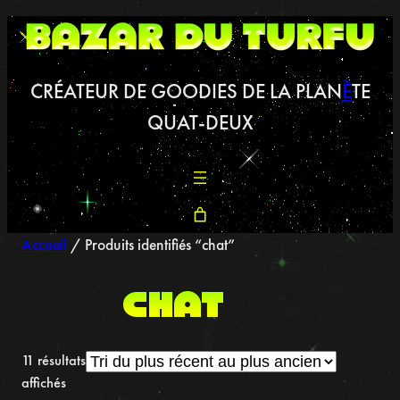
Aller
au
contenu
CRÉATEUR DE GOODIES DE LA PLAN
È
TE
QUAT-DEUX
Accueil
/ Produits identifiés “chat”
chat
11 résultats
Trié
affichés