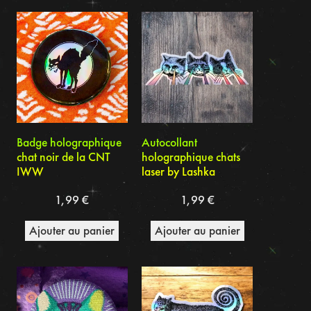
du
plus
récent
au
plus
ancien
Badge holographique
Autocollant
chat noir de la CNT
holographique chats
IWW
laser by Lashka
1,99
€
1,99
€
Ajouter au panier
Ajouter au panier