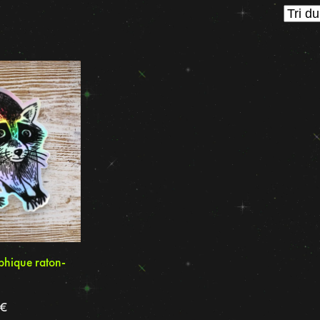
phique raton-
9
€