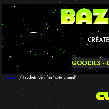
Aller
au
contenu
CRÉATE
GOODIES
Accueil
/ Produits identifiés “cute_animal”
c