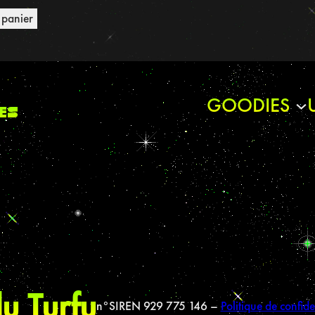
 panier
GOODIES
es
u Turfu
n°SIREN 929 775 146 –
Politique de confide