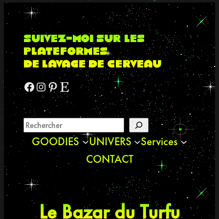
suivez-moi sur les
plateformes
de lavage de cerveau
Facebook
Instagram
Pinterest
Etsy
GOODIES
UNIVERS
Services
CONTACT
Le Bazar du Turfu