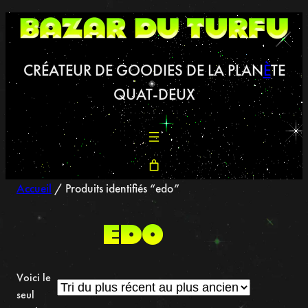
Aller
au
contenu
CRÉATEUR DE GOODIES DE LA PLAN
È
TE
QUAT-DEUX
Accueil
/ Produits identifiés “edo”
edo
Voici le
seul