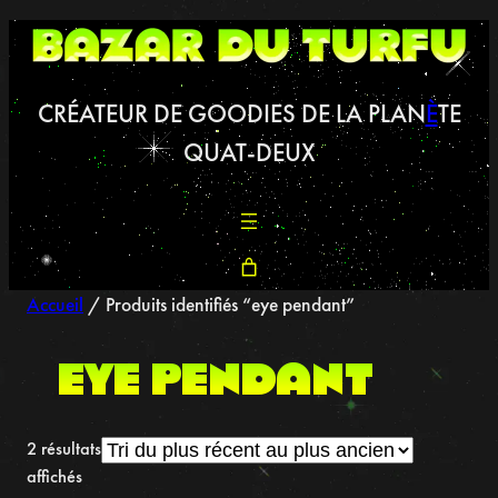
Aller
au
contenu
CRÉATEUR DE GOODIES DE LA PLAN
È
TE
QUAT-DEUX
Accueil
/ Produits identifiés “eye pendant”
eye pendant
2 résultats
Trié
affichés