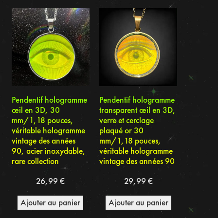
du
plus
récent
au
plus
ancien
Pendentif hologramme
Pendentif hologramme
œil en 3D, 30
transparent œil en 3D,
mm/1,18 pouces,
verre et cerclage
véritable hologramme
plaqué or 30
vintage des années
mm/1,18 pouces,
90, acier inoxydable,
véritable hologramme
rare collection
vintage des années 90
26,99
€
29,99
€
Ajouter au panier
Ajouter au panier