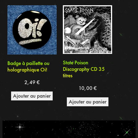
du
plus
récent
au
plus
ancien
State Poison
Badge à paillette ou
Discography CD 35
holographique Oi!
titres
2,49
€
10,00
€
Ajouter au panier
Ajouter au panier