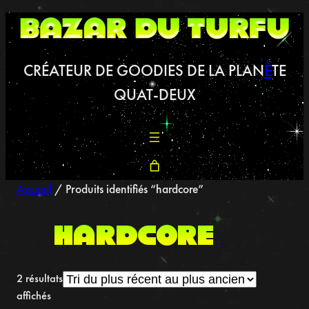
Aller
au
contenu
CRÉATEUR DE GOODIES DE LA PLAN
È
TE
QUAT-DEUX
Accueil
/ Produits identifiés “hardcore”
hardcore
2 résultats
Trié
affichés