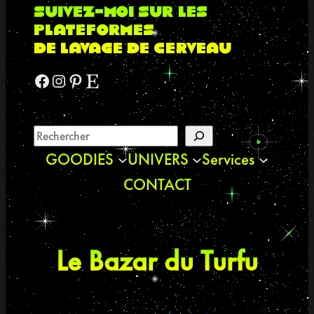
suivez-moi sur les
plateformes
de lavage de cerveau
Facebook
Instagram
Pinterest
Etsy
GOODIES
UNIVERS
Services
CONTACT
Le Bazar du Turfu