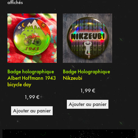
Trié
affichés
du
plus
récent
au
plus
ancien
Badge holographique
Badge Holographique
Albert Hoffmann 1943
Nikzeubi
bicycle day
1,99
€
1,99
€
Ajouter au panier
Ajouter au panier