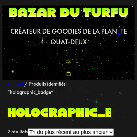
Aller
au
contenu
CRÉATEUR DE GOODIES DE LA PLAN
È
TE
QUAT-DEUX
Accueil
/ Produits identifiés
“holographic_badge”
holographic_bad
2 résultats