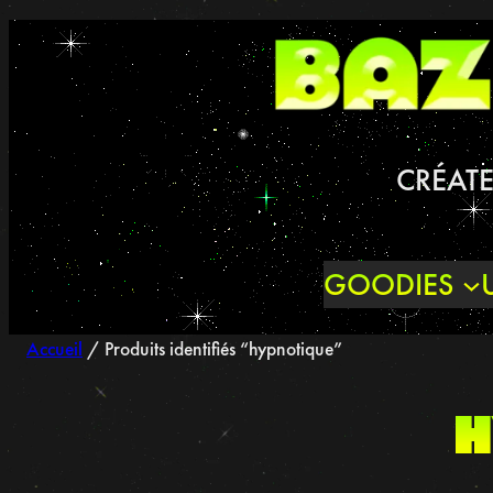
Aller
au
contenu
CRÉATE
GOODIES
Accueil
/ Produits identifiés “hypnotique”
h