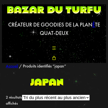
Aller
au
contenu
CRÉATEUR DE GOODIES DE LA PLAN
È
TE
QUAT-DEUX
Accueil
/ Produits identifiés “japan”
japan
2 résultats
Trié
affichés