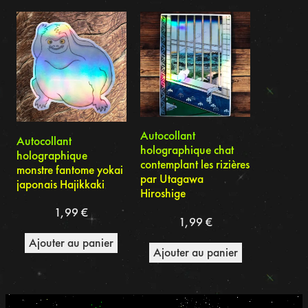
du
plus
récent
au
plus
ancien
Autocollant
Autocollant
holographique chat
holographique
contemplant les rizières
monstre fantome yokai
par Utagawa
japonais Hajikkaki
Hiroshige
1,99
€
1,99
€
Ajouter au panier
Ajouter au panier