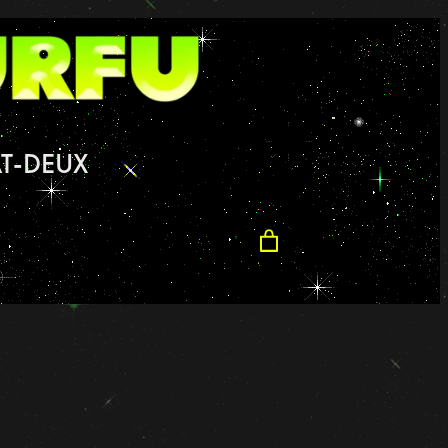
T-DEUX
s