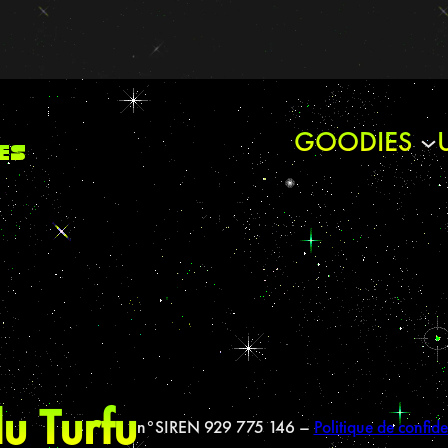
GOODIES
es
u Turfu
n°SIREN 929 775 146 –
Politique de confide