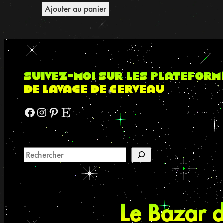
Ajouter au panier
suivez-moi sur les plateform
de lavage de cerveau
Facebook
Instagram
Pinterest
Etsy
Le Bazar d