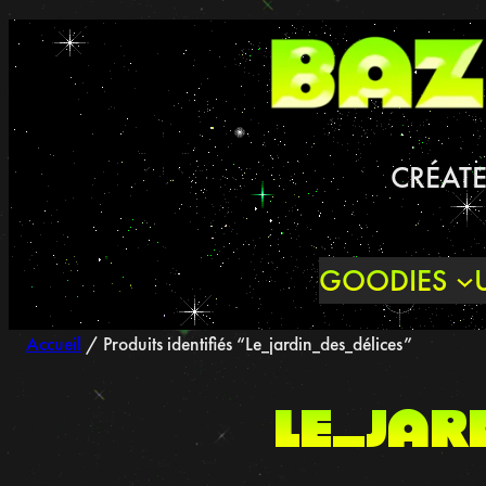
Aller
au
contenu
CRÉATE
GOODIES
Accueil
/ Produits identifiés “Le_jardin_des_délices”
Le_jar