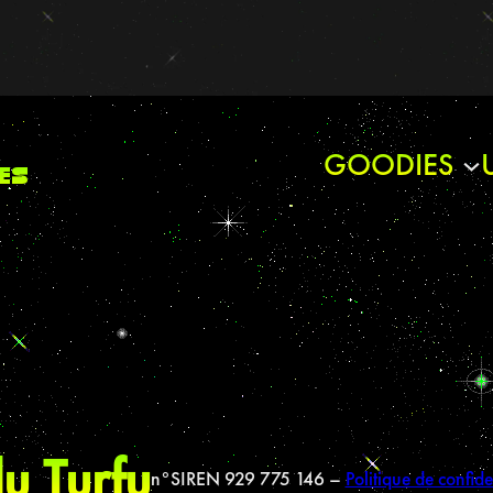
GOODIES
es
u Turfu
n°SIREN 929 775 146 –
Politique de confide