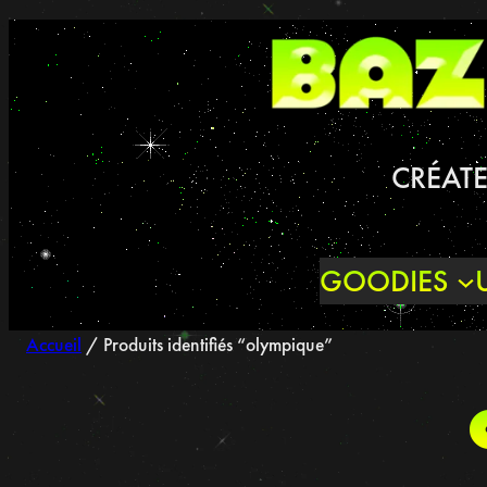
Aller
au
contenu
CRÉATE
GOODIES
Accueil
/ Produits identifiés “olympique”