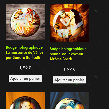
du
plus
récent
au
plus
ancien
Badge holographique
Badge holographique
La naissance de Vénus
bonne sœur cochon
par Sandro Botticelli
Jérôme Bosch
1,99
€
1,99
€
Ajouter au panier
Ajouter au panier