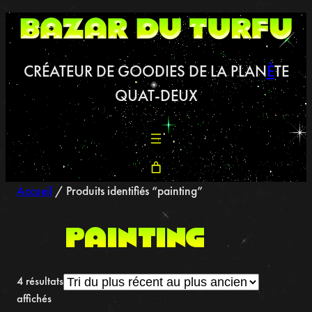
Aller
au
contenu
CRÉATEUR DE GOODIES DE LA PLAN
È
TE
QUAT-DEUX
Accueil
/ Produits identifiés “painting”
painting
4 résultats
Trié
affichés