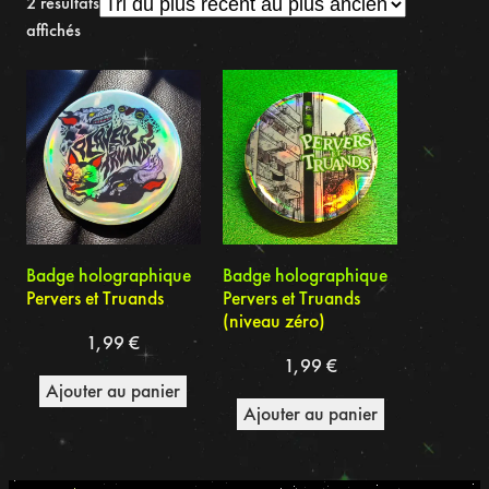
2 résultats
Trié
affichés
du
plus
récent
au
plus
ancien
Badge holographique
Badge holographique
Pervers et Truands
Pervers et Truands
(niveau zéro)
1,99
€
1,99
€
Ajouter au panier
Ajouter au panier