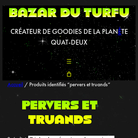
Aller
au
contenu
CRÉATEUR DE GOODIES DE LA PLAN
È
TE
QUAT-DEUX
Accueil
/ Produits identifiés “pervers et truands”
pervers et
truands