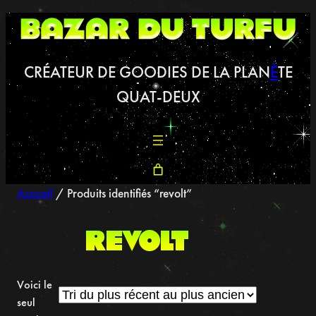
Aller
au
contenu
CRÉATEUR DE GOODIES DE LA PLAN
È
TE
QUAT-DEUX
Accueil
/ Produits identifiés “revolt”
revolt
Voici le
seul