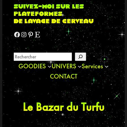
suivez-moi sur les
plateformes
de lavage de cerveau
Facebook
Instagram
Pinterest
Etsy
GOODIES
UNIVERS
Services
CONTACT
Le Bazar du Turfu