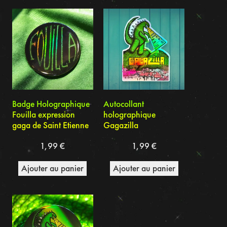
du
plus
récent
au
plus
ancien
Badge Holographique
Autocollant
Fouilla expression
holographique
gaga de Saint Etienne
Gagazilla
1,99
€
1,99
€
Ajouter au panier
Ajouter au panier