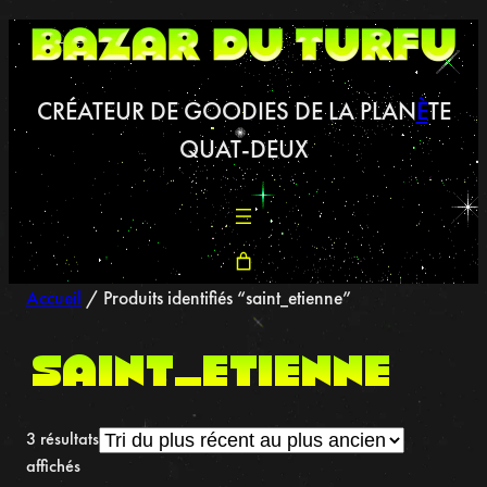
Aller
au
contenu
CRÉATEUR DE GOODIES DE LA PLAN
È
TE
QUAT-DEUX
Accueil
/ Produits identifiés “saint_etienne”
saint_etienne
3 résultats
Trié
affichés