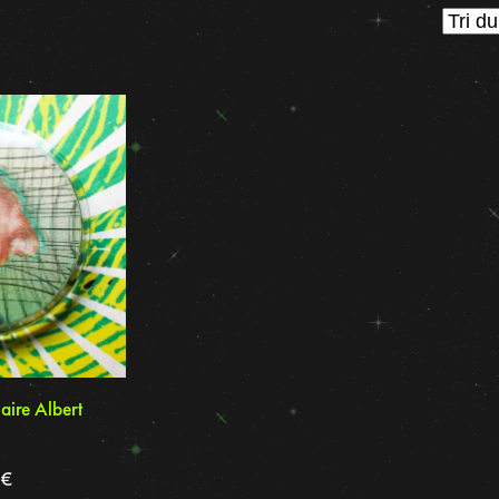
aire Albert
9
€