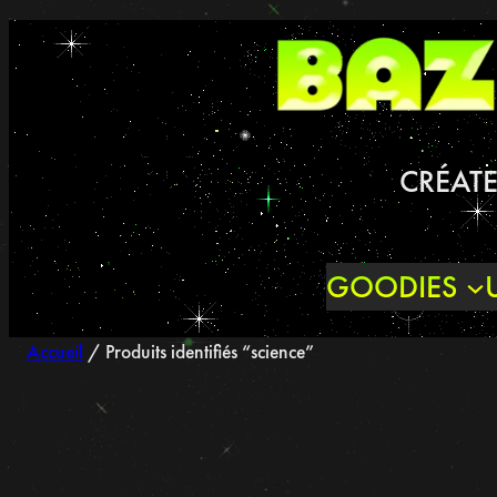
Aller
au
contenu
CRÉATE
GOODIES
Accueil
/ Produits identifiés “science”