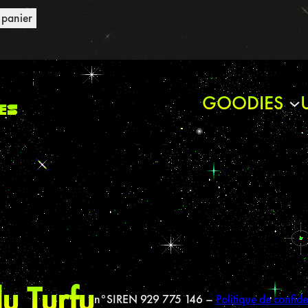
 panier
GOODIES
es
u Turfu
n°SIREN 929 775 146 –
Politique de confide