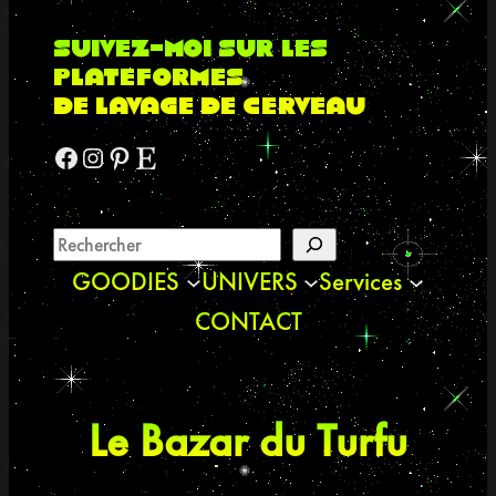
suivez-moi sur les
plateformes
de lavage de cerveau
Facebook
Instagram
Pinterest
Etsy
GOODIES
UNIVERS
Services
CONTACT
Le Bazar du Turfu