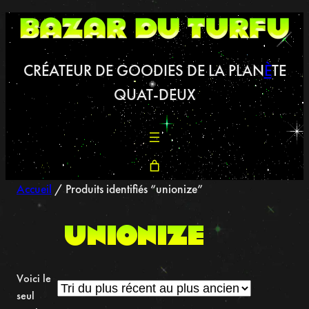
Aller
au
contenu
CRÉATEUR DE GOODIES DE LA PLAN
È
TE
QUAT-DEUX
Accueil
/ Produits identifiés “unionize”
unionize
Voici le
seul