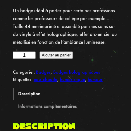
Un badge idéal à porter pour certaines professions
comme les professeurs de collège par exemple…
Taille 44 mm imprimé et assemblé par mes soins sur
du vinyle à effet holographique, effet arc-en ciel ou
métallisé en fonction de l’ambiance lumineuse.
q
Ajouter au panier
u
a
Catégorie :
Badges
, 
Badges holographiques
n
Étiquettes :
eau_chaude
, 
humoristique
, 
humour
t
i
Description
t
é
Informations complémentaires
d
e
Description
B