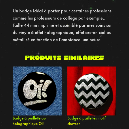
a
Un badge idéal à porter pour certaines professions
d
comme les professeurs de collège par exemple…
g
Taille 44 mm imprimé et assemblé par mes soins sur
e
du vinyle à effet holographique, effet arc-en ciel ou
H
métallisé en fonction de l’ambiance lumineuse.
o
l
o
Produits similaires
g
r
a
p
h
i
q
u
Badge à paillette ou
Badge à paillettes motif
e
holographique Oi!
chevron
T