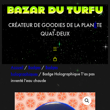
CRÉATEUR DE GOODIES DE LA PLAN
È
TE
QUAT-DEUX
Accueil
/
Badges
/
Badges
holographiques
/ Badge Holographique T’as pas
inventé l’eau chaude