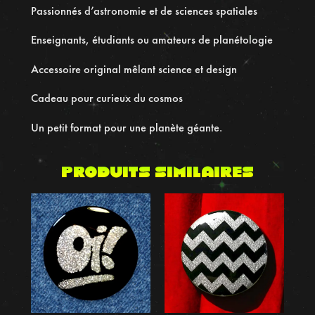
e
Passionnés d’astronomie et de sciences spatiales
A
Enseignants, étudiants ou amateurs de planétologie
s
t
Accessoire original mêlant science et design
r
o
Cadeau pour curieux du cosmos
n
Un petit format pour une planète géante.
o
m
i
Produits similaires
q
u
e
,
4
4
m
m