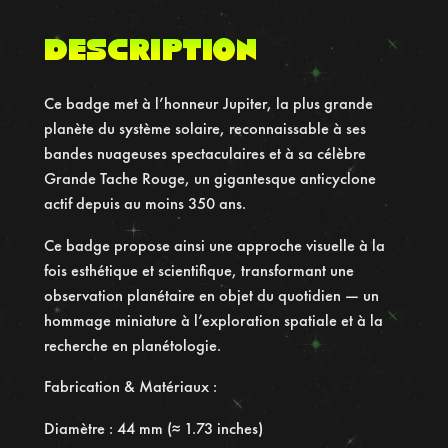
e
P
Description
l
a
Ce badge met à l’honneur Jupiter, la plus grande
n
planète du système solaire, reconnaissable à ses
è
bandes nuageuses spectaculaires et à sa célèbre
t
Grande Tache Rouge, un gigantesque anticyclone
e
actif depuis au moins 350 ans.
J
u
Ce badge propose ainsi une approche visuelle à la
p
fois esthétique et scientifique, transformant une
i
observation planétaire en objet du quotidien — un
t
hommage miniature à l’exploration spatiale et à la
e
recherche en planétologie.
r
H
Fabrication & Matériaux :
o
Diamètre : 44 mm (≈ 1.73 inches)
l