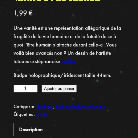
1,99
€
Une vanité est une représentation allégorique de la
fragilité de la vie humaine et de la fatuité de ce à
quoi l’être humain s’attache durant celle-ci. Vous
voilà bien avancés non ? Un dessin de l’artiste
tatoueuse stéphanoise
Lashka
Badge holographique/iridescent taille 44mm.
q
Ajouter au panier
u
a
Catégorie :
Badges
, 
Badges holographiques
n
Étiquettes :
lashka
t
i
Description
t