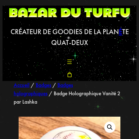
CRÉATEUR DE GOODIES DE LA PLAN
È
TE
QUAT-DEUX
Accueil
/
Badges
/
Badges
holographiques
/ Badge Holographique Vanité 2
par Lashka