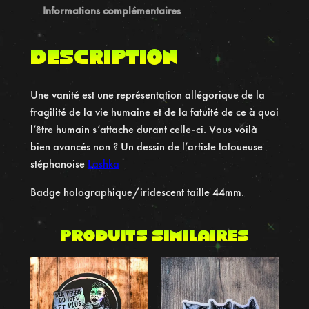
é
Informations complémentaires
d
e
Description
B
a
Une vanité est une représentation allégorique de la
d
fragilité de la vie humaine et de la fatuité de ce à quoi
g
l’être humain s’attache durant celle-ci. Vous voilà
e
bien avancés non ? Un dessin de l’artiste tatoueuse
H
stéphanoise
Lashka
o
l
Badge holographique/iridescent taille 44mm.
o
g
Produits similaires
r
a
p
h
i