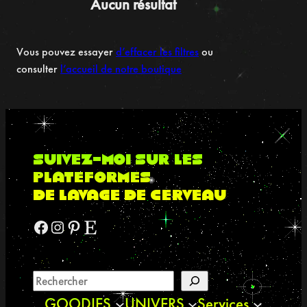
Aucun résultat
Vous pouvez essayer
d’effacer les filtres
ou
consulter
l’accueil de notre boutique
suivez-moi sur les
plateformes
de lavage de cerveau
Facebook
Instagram
Pinterest
Etsy
GOODIES
UNIVERS
Services