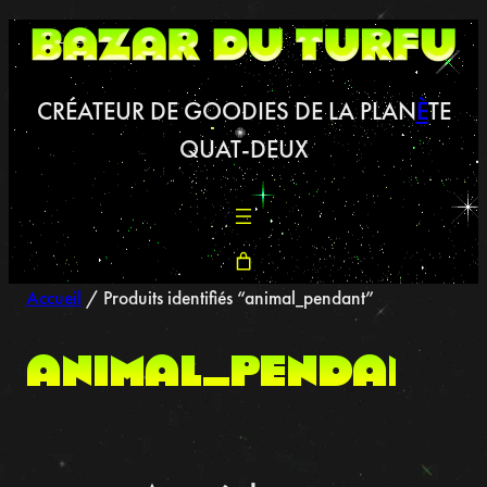
Aller
au
contenu
CRÉATEUR DE GOODIES DE LA PLAN
È
TE
QUAT-DEUX
Accueil
/ Produits identifiés “animal_pendant”
animal_pendant