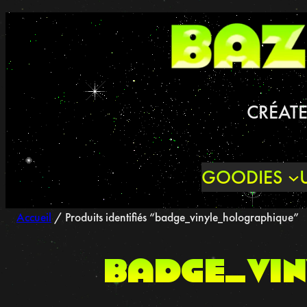
Aller
au
contenu
CRÉATE
GOODIES
Accueil
/ Produits identifiés “badge_vinyle_holographique”
badge_vin