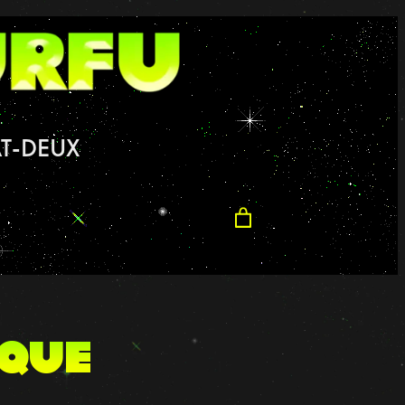
T-DEUX
ique