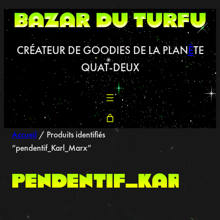
Aller
au
contenu
CRÉATEUR DE GOODIES DE LA PLAN
È
TE
QUAT-DEUX
Accueil
/ Produits identifiés
“pendentif_Karl_Marx”
pendentif_Karl_