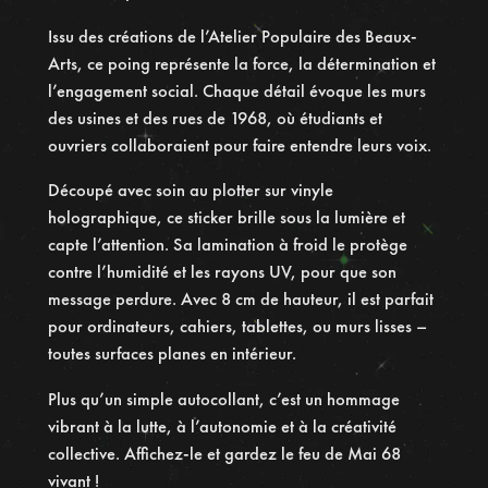
t
Issu des créations de l’Atelier Populaire des Beaux-
a
Arts, ce poing représente la force, la détermination et
u
l’engagement social. Chaque détail évoque les murs
t
des usines et des rues de 1968, où étudiants et
o
ouvriers collaboraient pour faire entendre leurs voix.
g
e
Découpé avec soin au plotter sur vinyle
s
holographique, ce sticker brille sous la lumière et
t
capte l’attention. Sa lamination à froid le protège
i
contre l’humidité et les rayons UV, pour que son
o
message perdure. Avec 8 cm de hauteur, il est parfait
n
pour ordinateurs, cahiers, tablettes, ou murs lisses –
h
toutes surfaces planes en intérieur.
o
Plus qu’un simple autocollant, c’est un hommage
l
vibrant à la lutte, à l’autonomie et à la créativité
o
collective. Affichez-le et gardez le feu de Mai 68
g
vivant !
r