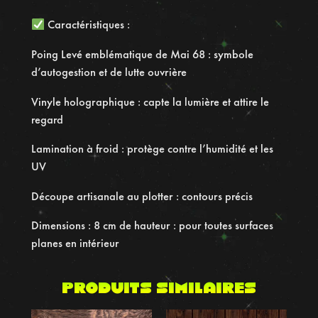
a
Caractéristiques :
p
h
Poing Levé emblématique de Mai 68 : symbole
i
d’autogestion et de lutte ouvrière
q
Vinyle holographique : capte la lumière et attire le
u
regard
e
–
Lamination à froid : protège contre l’humidité et les
p
UV
o
i
Découpe artisanale au plotter : contours précis
n
Dimensions : 8 cm de hauteur : pour toutes surfaces
g
planes en intérieur
l
e
v
Produits similaires
é
M