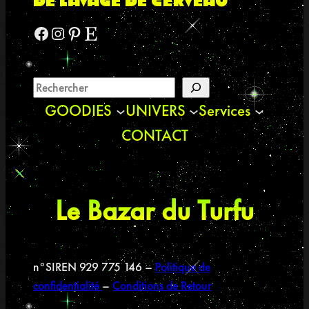
de lavage de cerveau
t
i
Facebook
Instagram
Pinterest
Etsy
c
k
e
r
H
GOODIES
UNIVERS
Services
i
CONTACT
s
t
o
r
Le Bazar du Turfu
i
q
u
e
n°SIREN 929 775 146 –
Politique de
&
confidentialité
–
Conditions de Retour
P