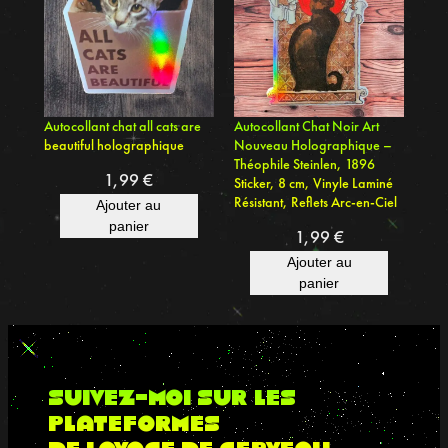
p
h
i
q
u
Autocollant chat all cats are
Autocollant Chat Noir Art
beautiful holographique
Nouveau Holographique –
e
Théophile Steinlen, 1896
L
1,99
€
Sticker, 8 cm, Vinyle Laminé
a
Résistant, Reflets Arc-en-Ciel
Ajouter au
m
panier
1,99
€
i
Ajouter au
n
panier
é
8
c
m
suivez-moi sur les
–
plateformes
S