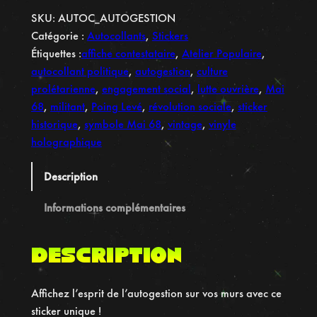
a
SKU:
AUTOC_AUTOGESTION
n
Catégorie :
Autocollants
, 
Stickers
t
Étiquettes :
affiche contestataire
, 
Atelier Populaire
, 
i
autocollant politique
, 
autogestion
, 
culture
t
prolétarienne
, 
engagement social
, 
lutte ouvrière
, 
Mai
é
68
, 
militant
, 
Poing Levé
, 
révolution sociale
, 
sticker
d
historique
, 
symbole Mai 68
, 
vintage
, 
vinyle
e
holographique
A
u
Description
t
o
Informations complémentaires
c
o
Description
l
l
Affichez l’esprit de l’autogestion sur vos murs avec ce
a
sticker unique !
n