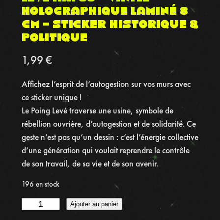
Holographique Laminé 8
cm – Sticker Historique &
Politique
1,99
€
Affichez l’esprit de l’autogestion sur vos murs avec
ce sticker unique !
Le Poing Levé traverse une usine, symbole de
rébellion ouvrière, d’autogestion et de solidarité. Ce
geste n’est pas qu’un dessin : c’est l’énergie collective
d’une génération qui voulait reprendre le contrôle
de son travail, de sa vie et de son avenir.
196 en stock
q
Ajouter au panier
u