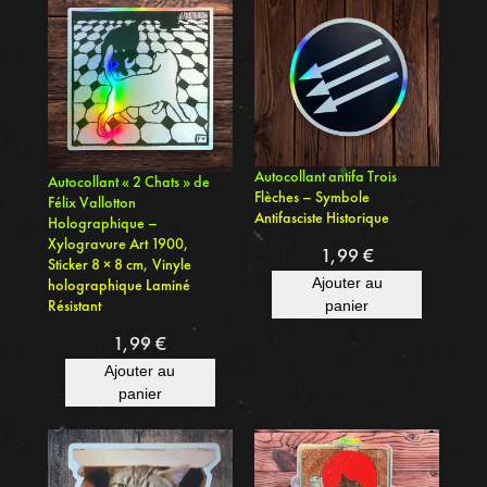
a
i
6
8
–
V
Autocollant antifa Trois
Autocollant « 2 Chats » de
i
Flèches – Symbole
Félix Vallotton
n
Antifasciste Historique
Holographique –
y
Xylogravure Art 1900,
1,99
€
Sticker 8 × 8 cm, Vinyle
l
Ajouter au
holographique Laminé
e
Résistant
panier
H
1,99
€
o
Ajouter au
l
panier
o
g
r
a