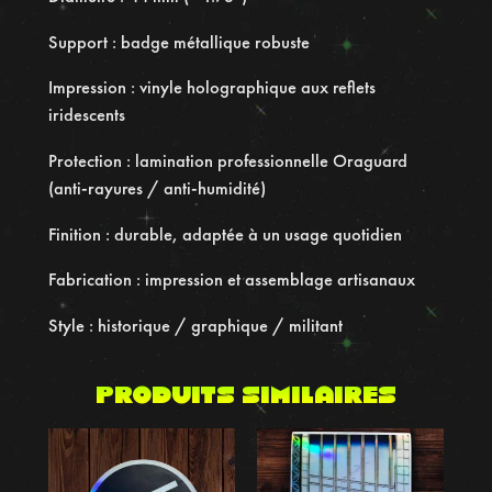
t
s
Support : badge métallique robuste
h
Impression : vinyle holographique aux reflets
o
iridescents
l
o
Protection : lamination professionnelle Oraguard
g
(anti-rayures / anti-humidité)
r
a
Finition : durable, adaptée à un usage quotidien
p
Fabrication : impression et assemblage artisanaux
h
i
Style : historique / graphique / militant
q
u
Produits similaires
e
s
–
S