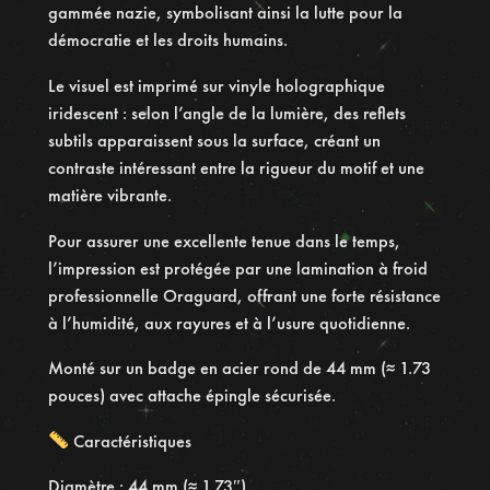
e
gammée nazie, symbolisant ainsi la lutte pour la
T
démocratie et les droits humains.
r
Le visuel est imprimé sur vinyle holographique
o
iridescent : selon l’angle de la lumière, des reflets
i
subtils apparaissent sous la surface, créant un
s
contraste intéressant entre la rigueur du motif et une
F
matière vibrante.
l
è
Pour assurer une excellente tenue dans le temps,
c
l’impression est protégée par une lamination à froid
h
professionnelle Oraguard, offrant une forte résistance
e
à l’humidité, aux rayures et à l’usure quotidienne.
s
R
Monté sur un badge en acier rond de 44 mm (≈ 1.73
e
pouces) avec attache épingle sécurisée.
f
Caractéristiques
l
e
Diamètre : 44 mm (≈ 1.73″)