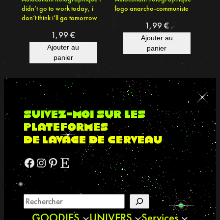
4
didn’t go to work today, i
logo anarcho-communiste
m
don’t think i’ll go tomorrow
1,99
€
m
1,99
€
Ajouter au
H
Ajouter au
panier
o
panier
l
o
g
r
suivez-moi sur les
a
plateformes
p
de lavage de cerveau
h
i
Facebook
Instagram
Pinterest
Etsy
q
u
e
–
F
GOODIES
UNIVERS
Services