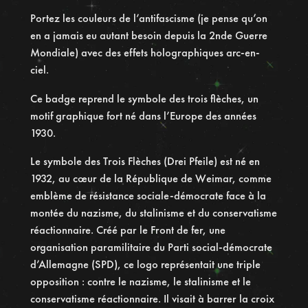
S
Portez les couleurs de l’antifascisme (je pense qu’on
y
en a jamais eu autant besoin depuis la 2nde Guerre
m
Mondiale) avec des effets holographiques arc-en-
b
ciel.
o
l
Ce badge reprend le symbole des trois flèches, un
e
motif graphique fort né dans l’Europe des années
A
1930.
n
t
Le symbole des Trois Flèches (Drei Pfeile) est né en
i
1932, au cœur de la République de Weimar, comme
f
emblème de résistance sociale-démocrate face à la
a
montée du nazisme, du stalinisme et du conservatisme
s
réactionnaire. Créé par le Front de fer, une
c
organisation paramilitaire du Parti social-démocrate
i
d’Allemagne (SPD), ce logo représentait une triple
s
opposition : contre le nazisme, le stalinisme et le
t
conservatisme réactionnaire. Il visait à barrer la croix