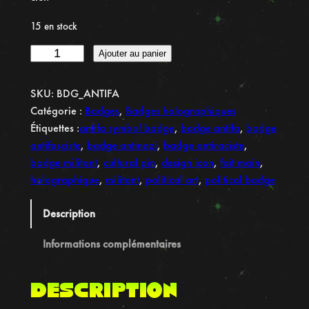
15 en stock
q
Ajouter au panier
u
a
SKU:
BDG_ANTIFA
n
Catégorie :
Badges
, 
Badges holographiques
t
Étiquettes :
antifa symbol badge
, 
badge antifa
, 
badge
i
antifasciste
, 
badge antinazi
, 
badge antiraciste
, 
t
badge militant
, 
cultural pin
, 
design icon
, 
fait main
, 
é
holographique
, 
militant
, 
political art
, 
political badge
d
e
Description
B
a
Informations complémentaires
d
g
Description
e