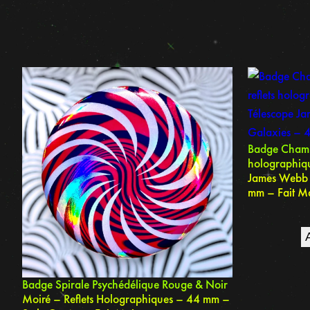
Badge Champ
holographiqu
James Webb 
mm – Fait M
Badge Spirale Psychédélique Rouge & Noir
Moiré – Reflets Holographiques – 44 mm –