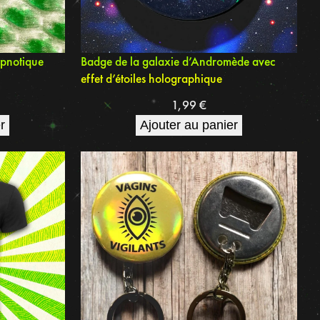
hypnotique
Badge de la galaxie d’Andromède avec
effet d’étoiles holographique
1,99
€
r
Ajouter au panier