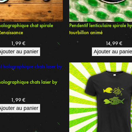
holographique chat spirale
Pendentif lenticulaire spirale 
 Renaissance
tourbillon animé
1,99
€
14,99
€
Ajouter au panier
Ajouter au panie
holographique chats laser by
1,99
€
Ajouter au panier