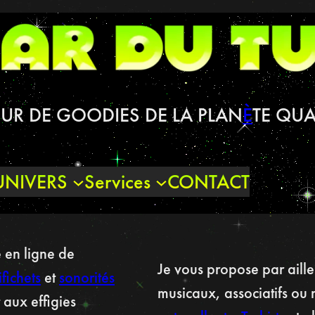
UR DE GOODIES DE LA PLAN
È
TE QUA
UNIVERS
Services
CONTACT
 en ligne de
Je vous propose par aille
ifichets
et
sonorités
musicaux, associatifs ou 
 aux effigies