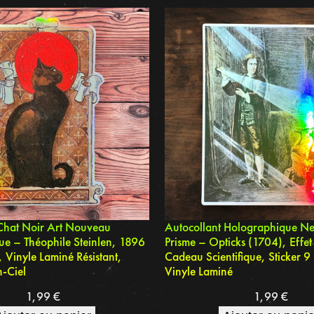
Chat Noir Art Nouveau
Autocollant Holographique Ne
e – Théophile Steinlen, 1896
Prisme – Opticks (1704), Effet
, Vinyle Laminé Résistant,
Cadeau Scientifique, Sticker 9
n-Ciel
Vinyle Laminé
1,99
€
1,99
€