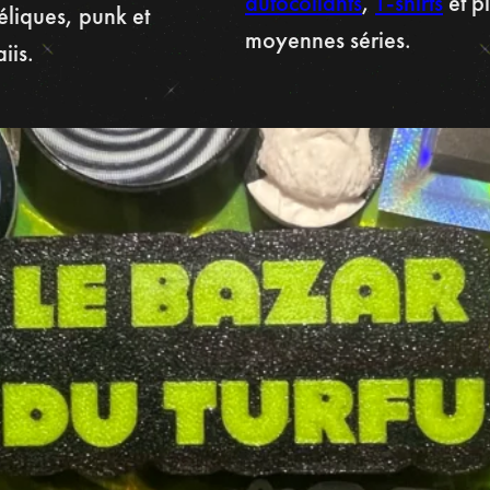
autocollants
,
T-shirts
et pl
liques, punk et
moyennes séries.
iis.