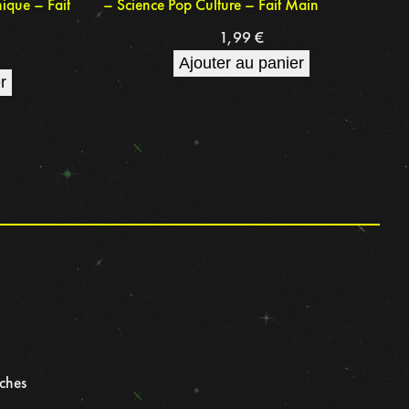
ique – Fait
– Science Pop Culture – Fait Main
1,99
€
Ajouter au panier
r
nches