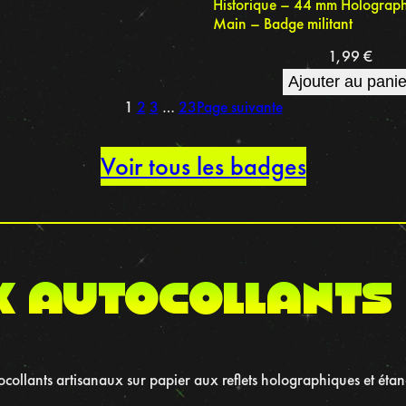
Historique – 44 mm Holograph
Main – Badge militant
1,99
€
Ajouter au panie
1
2
3
…
23
Page suivante
Voir tous les badges
x autocollants
collants artisanaux sur papier aux reflets holographiques et éta