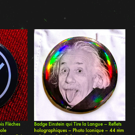
is Flèches
Badge Einstein qui Tire la Langue – Reflets
ole
holographiques – Photo Iconique – 44 mm