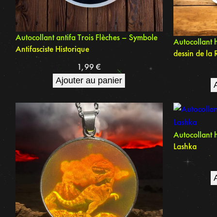
Autocollant antifa Trois Flèches – Symbole
Autocollant 
Antifasciste Historique
dessin de la
1,99
€
Ajouter au panier
Autocollant 
Lashka