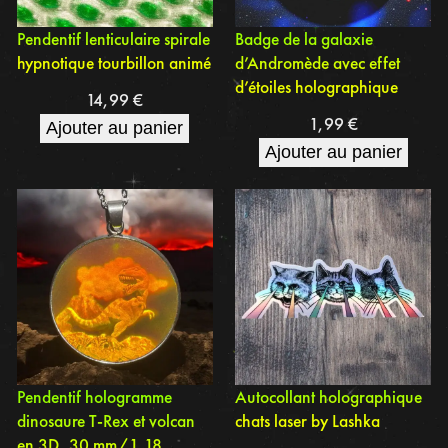
Pendentif lenticulaire spirale
Badge de la galaxie
hypnotique tourbillon animé
d’Andromède avec effet
d’étoiles holographique
14,99
€
1,99
€
Ajouter au panier
Ajouter au panier
Pendentif hologramme
Autocollant holographique
dinosaure T-Rex et volcan
chats laser by Lashka
en 3D, 30 mm/1,18