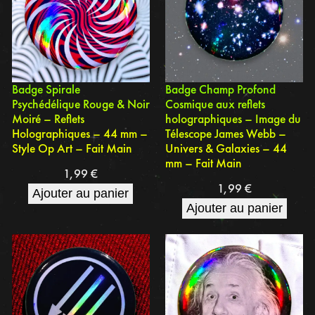
Badge Spirale
Badge Champ Profond
Psychédélique Rouge & Noir
Cosmique aux reflets
Moiré – Reflets
holographiques – Image du
Holographiques – 44 mm –
Télescope James Webb –
Style Op Art – Fait Main
Univers & Galaxies – 44
mm – Fait Main
1,99
€
1,99
€
Ajouter au panier
Ajouter au panier