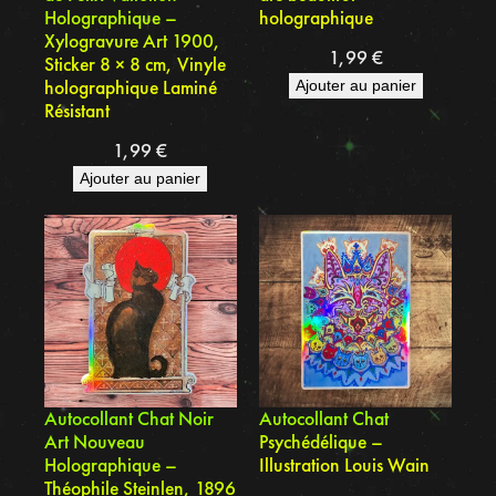
Holographique –
holographique
Xylogravure Art 1900,
1,99
€
Sticker 8 × 8 cm, Vinyle
holographique Laminé
Ajouter au panier
Résistant
1,99
€
Ajouter au panier
Autocollant Chat Noir
Autocollant Chat
Art Nouveau
Psychédélique –
Holographique –
Illustration Louis Wain
Théophile Steinlen, 1896