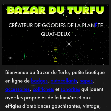
CRÉATEUR DE GOODIES DE LA PLAN
È
TE
QUAT-DEUX
Bienvenue au Bazar du Turfu, petite boutique
en ligne de
badges
,
autocollants
,
sapes
,
accessoires
,
colifichets
et
sonorités
qui jouent
avec les propriétés de la lumière et aux
effigies d’ambiances gauchisantes, vintage,