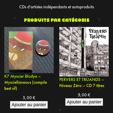
CDs d’artistes indépendants et autoproduits
Produits par catégorie
K7 Myscier Blodya –
PERVERS ET TRUANDS –
Mysciellaneous (compile
Niveau Zéro – CD 7 titres
best of)
5,00
€
5,00
€
Ajouter au panier
Ajouter au panier