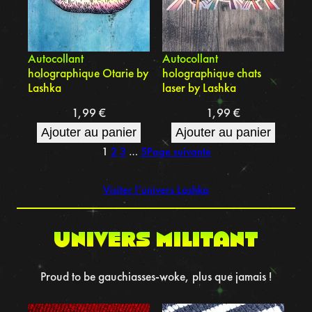
Autocollant
Autocollant
holographique Otarie by
holographique chats
Lashka
laser by Lashka
1,99
€
1,99
€
Ajouter au panier
Ajouter au panier
1
2
3
…
5
Page suivante
Visiter l’univers Lashka
UNIVERS MILITANT
Proud to be gauchiasses-woke, plus que jamais !