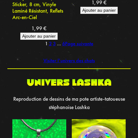
1,99
€
Sticker, 8 cm, Vinyle
Laminé Résistant, Reflets
Ajouter au panier
Arc-en-Ciel
1,99
€
Ajouter au panier
1
2
3
…
6
Page suivante
Visiter l’univers des chats
UNIVERS LASHKA
Reproduction de dessins de ma pote artiste-tatoueuse
stéphanoise Lashka