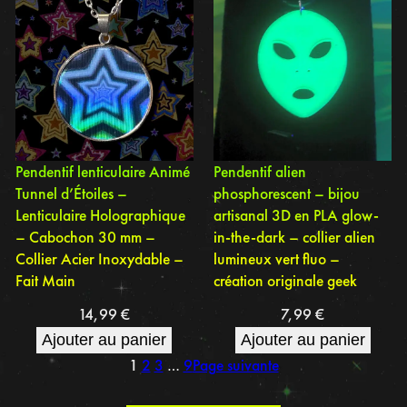
Pendentif lenticulaire Animé
Pendentif alien
Tunnel d’Étoiles –
phosphorescent – bijou
Lenticulaire Holographique
artisanal 3D en PLA glow-
– Cabochon 30 mm –
in-the-dark – collier alien
Collier Acier Inoxydable –
lumineux vert fluo –
Fait Main
création originale geek
14,99
€
7,99
€
Ajouter au panier
Ajouter au panier
1
2
3
…
9
Page suivante