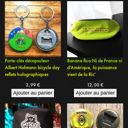
Porte-clés décapsuleur
Banane fluo Ni de France ni
Albert Hofmann bicycle day
d’Amérique, la puissance
reflets holographiques
vient de la Ric’
3,99
€
12,00
€
Ajouter au panier
Ajouter au panier