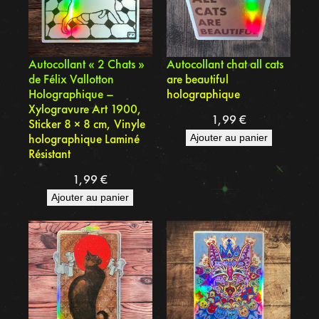
Autocollant « 2 Chats »
Autocollant chat all cats
de Félix Vallotton
are beautiful
Holographique –
holographique
Xylogravure Art 1900,
1,99
€
Sticker 8 × 8 cm, Vinyle
holographique Laminé
Ajouter au panier
Résistant
1,99
€
Ajouter au panier