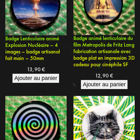
Badge animé lenticulaire du
Badge Lenticulaire animé
film Metropolis de Fritz Lang
Explosion Nucléaire – 4
fabrication artisanale avec
images – badge artisanal
badge plat en impression 3D
fait main – 50mm
cadeau pour cinéphile SF
13,90
€
12,90
€
Ajouter au panier
Ajouter au panier