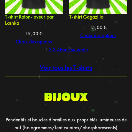
T-shirt Raton-laveur par
T-shirt Gagazilla
Lashka
15,00
€
15,00
€
Choix des options
Choix des options
1
2
3
4
Page suivante
Voir tous les T-shirts
BIJOUX
Pendentifs et boucles d’oreilles aux propriétés lumineuses de
ouf (hologrammes/lenticulaires/phosphorescents)