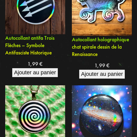
Autocollant antifa Trois
Autocollant holographique
Flèches – Symbole
chat spirale dessin de la
Antifasciste Historique
Renaissance
1,99
€
1,99
€
Ajouter au panier
Ajouter au panier