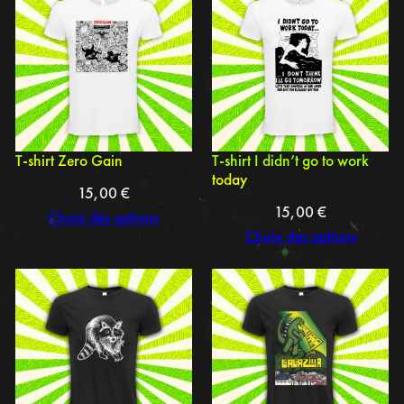
T-shirt Zero Gain
T-shirt I didn’t go to work
today
15,00
€
15,00
€
Choix des options
Choix des options