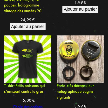
1,99
€
pouces, hologramme
Ajouter au panier
vintage des années 90
24,99
€
Ajouter au panier
T-shirt Petits poissons qui
Porte-clés décapsuleur
s’unissent contre le gros
holographique vagins
vigilants
15,00
€
3,99
€
Choix des options