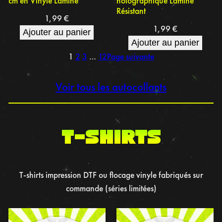
cm en Vinyle Laminé
holographique Laminé
Résistant
1,99
€
1,99
€
Ajouter au panier
Ajouter au panier
1
2
3
…
12
Page suivante
Voir tous les autocollants
t-shirts
T-shirts impression DTF ou flocage vinyle fabriqués sur
commande (séries limitées)