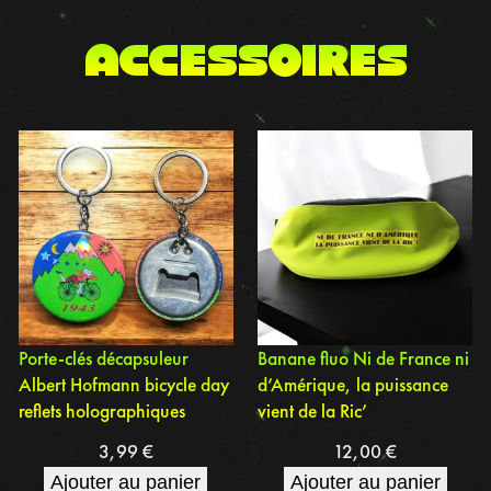
accessoires
Porte-clés décapsuleur
Banane fluo Ni de France ni
Albert Hofmann bicycle day
d’Amérique, la puissance
reflets holographiques
vient de la Ric’
3,99
€
12,00
€
Ajouter au panier
Ajouter au panier