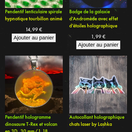
Pendentif lenticulaire spirale
Badge de la galaxie
hypnotique tourbillon animé
d’Andromède avec effet
d’étoiles holographique
14,99
€
1,99
€
Ajouter au panier
Ajouter au panier
Pendentif hologramme
Autocollant holographique
dinosaure T-Rex et volcan
chats laser by Lashka
en 3D, 30 mm/1,18