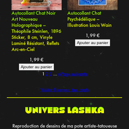
Autocollant Chat Noir
Autocollant Chat
Art Nouveau
Psychédélique –
Holographique –
Illustration Louis Wain
Théophile Steinlen, 1896
1,99
€
Sticker, 8 cm, Vinyle
Laminé Résistant, Reflets
Ajouter au panier
Arc-en-Ciel
1,99
€
Ajouter au panier
1
2
3
…
6
Page suivante
Visiter l’univers des chats
UNIVERS LASHKA
Reproduction de dessins de ma pote artiste-tatoueuse