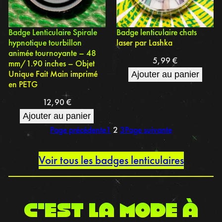
Badge Lenticulaire Spirale
Badge lenticulaire chats
hypnotique tourbillon
laser par Lashka
animée tournoyante – 48
5,99
€
mm/1.90 inches – Objet
Unique Fait Main imprimé
Ajouter au panier
en PETG
12,90
€
Ajouter au panier
Page précédente
1
2
3
Page suivante
Voir tous les badges lenticulaires
C’est la mode à