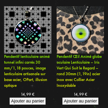
Pendentif lenticulaire animé
Pendentif Œil Animé globe
tunnel infini carrés 30
oculaire Lenticulaire – Iris
mm/1,18 pouces, image
Vert Qui Suit le Regard –
lenticulaire artisanale sur
rond 30mm (1,19in) acier
base acier, OPart, illusion
inox avec Collier Acier
optique
Inoxydable
14,99
€
14,99
€
Ajouter au panier
Ajouter au panier