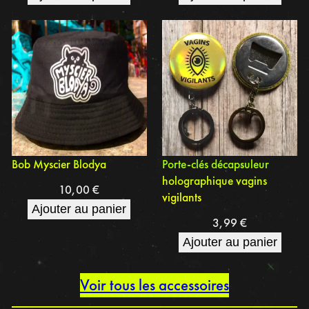
Bob Myscier Blodya
Porte-clés décapsuleur
holographique vagins
10,00
€
vigilants
Ajouter au panier
3,99
€
Ajouter au panier
Voir tous les accessoires