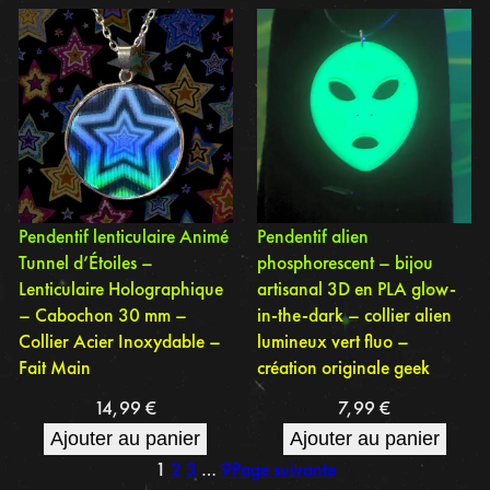
Pendentif lenticulaire Animé
Pendentif alien
Tunnel d’Étoiles –
phosphorescent – bijou
Lenticulaire Holographique
artisanal 3D en PLA glow-
– Cabochon 30 mm –
in-the-dark – collier alien
Collier Acier Inoxydable –
lumineux vert fluo –
Fait Main
création originale geek
14,99
€
7,99
€
Ajouter au panier
Ajouter au panier
1
2
3
…
9
Page suivante