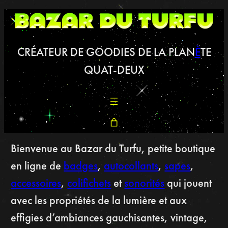
CRÉATEUR DE GOODIES DE LA PLAN
È
TE
QUAT-DEUX
Bienvenue au Bazar du Turfu, petite boutique
en ligne de
badges
,
autocollants
,
sapes
,
accessoires
,
colifichets
et
sonorités
qui jouent
avec les propriétés de la lumière et aux
effigies d’ambiances gauchisantes, vintage,