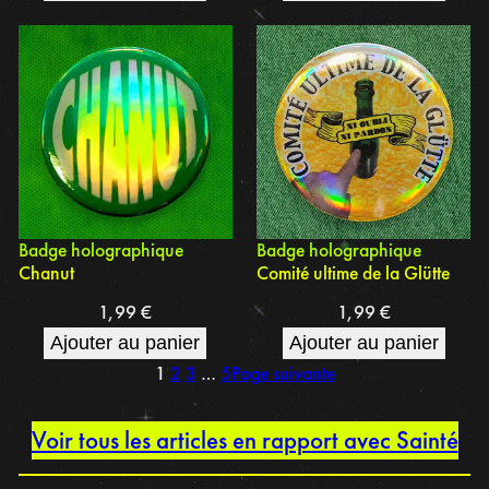
Badge holographique
Badge holographique
Chanut
Comité ultime de la Glütte
1,99
€
1,99
€
Ajouter au panier
Ajouter au panier
1
2
3
…
5
Page suivante
Voir tous les articles en rapport avec Sainté