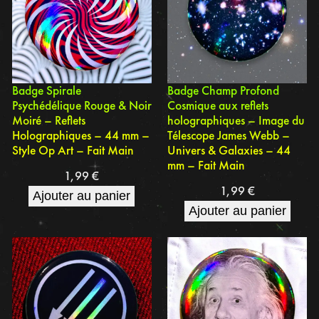
Badge Spirale
Badge Champ Profond
Psychédélique Rouge & Noir
Cosmique aux reflets
Moiré – Reflets
holographiques – Image du
Holographiques – 44 mm –
Télescope James Webb –
Style Op Art – Fait Main
Univers & Galaxies – 44
mm – Fait Main
1,99
€
1,99
€
Ajouter au panier
Ajouter au panier