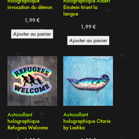
holographique
holographique Albert
invocation du démon
Einstein tirant la
langue
1,99
€
1,99
€
Ajouter au panier
Ajouter au panier
Autocollant
Autocollant
holographique
holographique Otarie
Refugees Welcome
by Lashka