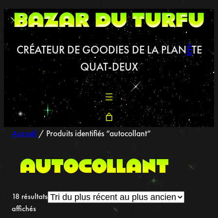
Aller
au
contenu
CRÉATEUR DE GOODIES DE LA PLAN
È
TE
QUAT-DEUX
Accueil
/ Produits identifiés “autocollant”
autocollant
18 résultats
Trié
affichés