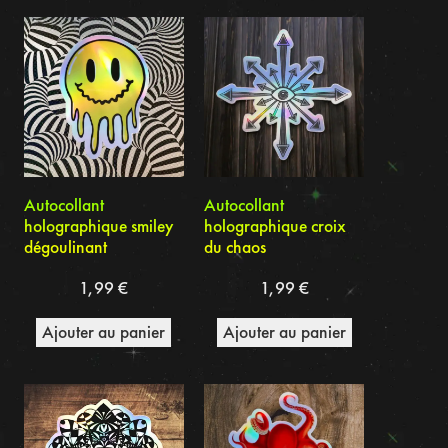
du
plus
récent
au
plus
ancien
Autocollant
Autocollant
holographique smiley
holographique croix
dégoulinant
du chaos
1,99
€
1,99
€
Ajouter au panier
Ajouter au panier