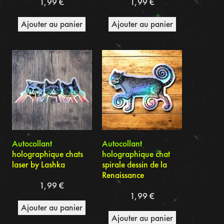
1,99
€
1,99
€
Ajouter au panier
Ajouter au panier
Autocollant
Autocollant
holographique chats
holographique chat
laser by Lashka
spirale dessin de la
Renaissance
1,99
€
1,99
€
Ajouter au panier
Ajouter au panier