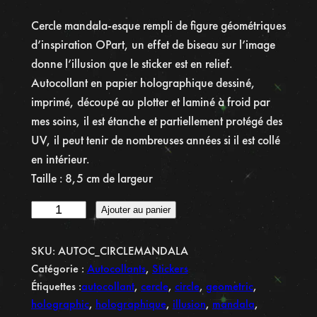
Cercle mandala-esque rempli de figure géométriques
d’inspiration OPart, un effet de biseau sur l’image
donne l’illusion que le sticker est en relief.
Autocollant en papier holographique dessiné,
imprimé, découpé au plotter et laminé à froid par
mes soins, il est étanche et partiellement protégé des
UV, il peut tenir de nombreuses années si il est collé
en intérieur.
Taille : 8,5 cm de largeur
q
Ajouter au panier
u
a
SKU:
AUTOC_CIRCLEMANDALA
n
Catégorie :
Autocollants
, 
Stickers
t
Étiquettes :
autocollant
, 
cercle
, 
circle
, 
geometric
, 
i
holographic
, 
holographique
, 
illusion
, 
mandala
, 
t