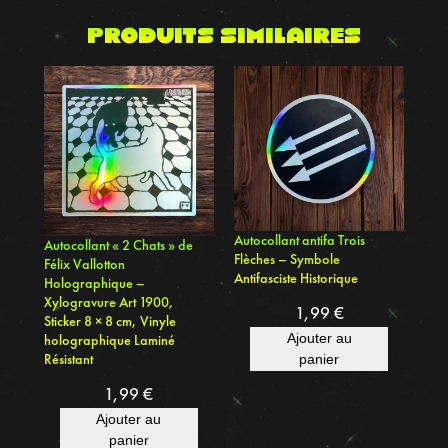
g
Produits similaires
r
a
p
h
i
q
u
e
Autocollant antifa Trois
Autocollant « 2 Chats » de
c
Flèches – Symbole
Félix Vallotton
e
Antifasciste Historique
Holographique –
r
Xylogravure Art 1900,
1,99
€
Sticker 8 × 8 cm, Vinyle
c
Ajouter au
holographique Laminé
l
Résistant
panier
e
1,99
€
g
Ajouter au
é
panier