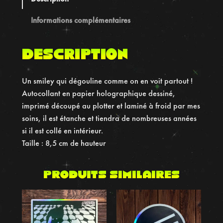
u
t
Informations complémentaires
o
c
Description
o
l
Un smiley qui dégouline comme on en voit partout !
l
Autocollant en papier holographique dessiné,
a
imprimé découpé au plotter et laminé à froid par mes
n
soins, il est étanche et tiendra de nombreuses années
t
si il est collé en intérieur.
h
Taille : 8,5 cm de hauteur
o
l
o
Produits similaires
g
r
a
p