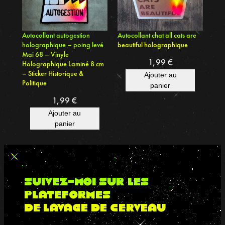
n
a
n
Autocollant autogestion
Autocollant chat all cats are
holographique – poing levé
beautiful holographique
t
Mai 68 – Vinyle
1,99
€
Holographique Laminé 8 cm
– Sticker Historique &
Ajouter au
Politique
panier
1,99
€
Ajouter au
panier
suivez-moi sur les
plateformes
de lavage de cerveau