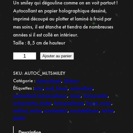
Un smiley qui dégouline comme on en voit partout !
Autocollant en papier holographique dessiné,
imprimé découpé au plotter et laminé à froid par
mes soins, il est étanche et tiendra de nombreuses
années si il est collé en intérieur.
Taille : 8,5 cm de hauteur
q
Ajouter au panier
u
a
SKU:
AUTOC_MLTSMILEY
n
Catégorie :
Autocollants
, 
Stickers
t
Étiquettes :
acid
, 
acid_house
, 
autocollant
, 
i
autocollant_holographique
, 
emoji
, 
holographic
, 
t
holographic_sticker
, 
holographique
, 
house_music
, 
é
melting_smiley
, 
psychedelic
, 
psychédélique
, 
smiley
, 
d
sticker
e
A
Description