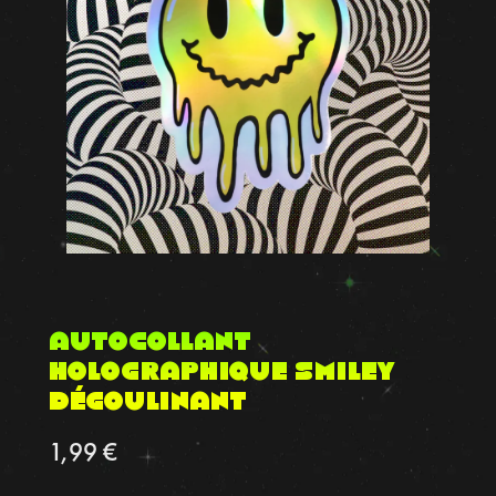
Autocollant
holographique smiley
dégoulinant
1,99
€