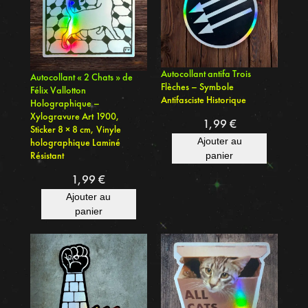
h
i
q
u
Autocollant antifa Trois
Autocollant « 2 Chats » de
e
Flèches – Symbole
Félix Vallotton
s
Antifasciste Historique
Holographique –
m
Xylogravure Art 1900,
1,99
€
Sticker 8 × 8 cm, Vinyle
i
Ajouter au
holographique Laminé
l
Résistant
panier
e
1,99
€
y
Ajouter au
d
panier
é
g
o
u
l
i