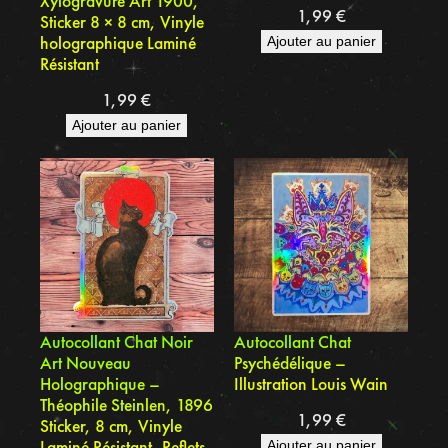
Xylogravure Art 1900,
1,99
€
Sticker 8 × 8 cm, Vinyle
holographique Laminé
Ajouter au panier
Résistant
1,99
€
Ajouter au panier
Autocollant Chat Noir
Autocollant Chat
Art Nouveau
Psychédélique –
Holographique –
Illustration Louis Wain
Théophile Steinlen, 1896
1,99
€
Sticker, 8 cm, Vinyle
Laminé Résistant, Reflets
Ajouter au panier