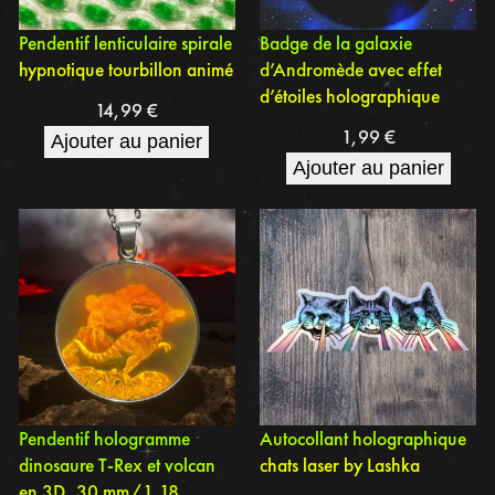
Pendentif lenticulaire spirale
Badge de la galaxie
hypnotique tourbillon animé
d’Andromède avec effet
d’étoiles holographique
14,99
€
1,99
€
Ajouter au panier
Ajouter au panier
Pendentif hologramme
Autocollant holographique
dinosaure T-Rex et volcan
chats laser by Lashka
en 3D, 30 mm/1,18