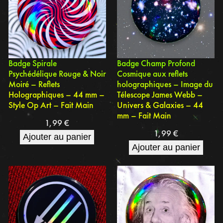
Badge Spirale
Badge Champ Profond
Psychédélique Rouge & Noir
Cosmique aux reflets
Moiré – Reflets
holographiques – Image du
Holographiques – 44 mm –
Télescope James Webb –
Style Op Art – Fait Main
Univers & Galaxies – 44
mm – Fait Main
1,99
€
1,99
€
Ajouter au panier
Ajouter au panier