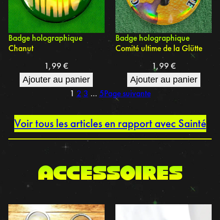
Badge holographique
Badge holographique
Chanut
Comité ultime de la Glütte
1,99
€
1,99
€
Ajouter au panier
Ajouter au panier
1
2
3
…
5
Page suivante
Voir tous les articles en rapport avec Sainté
accessoires