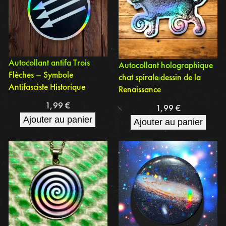
Autocollant antifa Trois
Autocollant holographique
Flèches – Symbole
chat spirale dessin de la
Antifasciste Historique
Renaissance
1,99
€
1,99
€
Ajouter au panier
Ajouter au panier