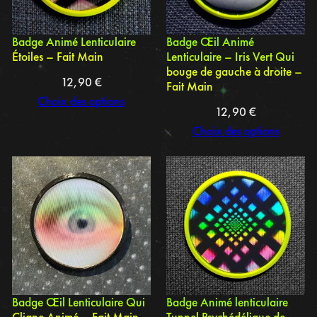
Badge Animé Lenticulaire
Badge Œil Animé
Étoiles – Fait Main
Lenticulaire – Iris Vert Qui
bouge de gauche à droite –
12,90
€
Fait Main
Choix des options
12,90
€
Choix des options
Badge Œil Lenticulaire Qui
Badge Animé lenticulaire
Cligne Animé – Fait Main
Tunnel Psychédélique de