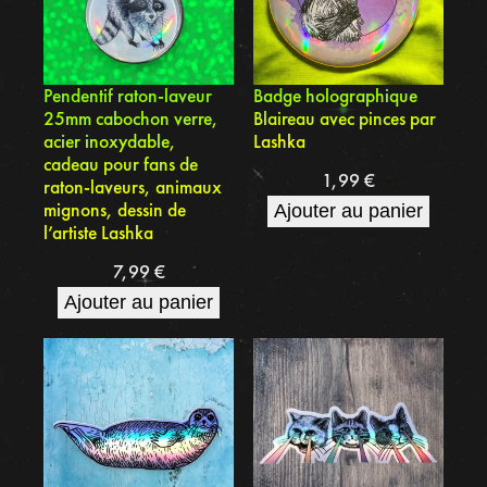
Pendentif raton-laveur
Badge holographique
25mm cabochon verre,
Blaireau avec pinces par
acier inoxydable,
Lashka
cadeau pour fans de
1,99
€
raton-laveurs, animaux
mignons, dessin de
Ajouter au panier
l’artiste Lashka
7,99
€
Ajouter au panier