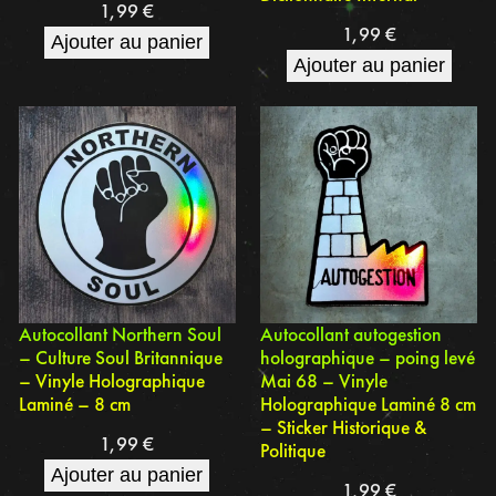
1,99
€
1,99
€
Ajouter au panier
Ajouter au panier
Autocollant Northern Soul
Autocollant autogestion
– Culture Soul Britannique
holographique – poing levé
– Vinyle Holographique
Mai 68 – Vinyle
Laminé – 8 cm
Holographique Laminé 8 cm
– Sticker Historique &
1,99
€
Politique
Ajouter au panier
1,99
€