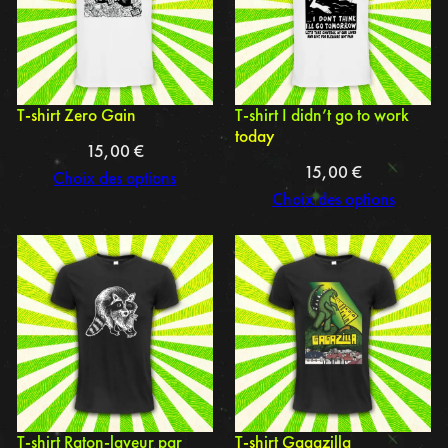
T-shirt Zero Gain
T-shirt I didn’t go to work
today
15,00
€
15,00
€
Choix des options
Choix des options
T-shirt Raton-laveur par
T-shirt Gagazilla