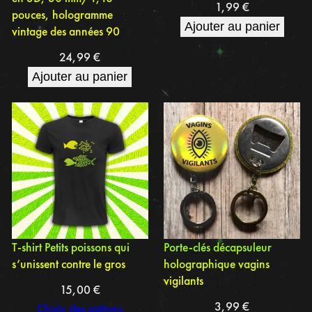
1,99
€
pouces, hologramme
Ajouter au panier
vintage des années 90
24,99
€
Ajouter au panier
T-shirt Petits poissons qui
Porte-clés décapsuleur
s’unissent contre le gros
holographique vagins
vigilants
15,00
€
3,99
€
Choix des options