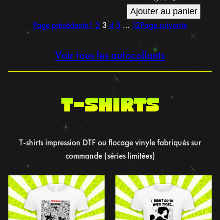
Ajouter au panier
Page précédente
1
2
3
4
5
…
12
Page suivante
Voir tous les autocollants
t-shirts
T-shirts impression DTF ou flocage vinyle fabriqués sur
commande (séries limitées)