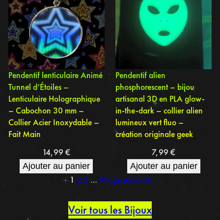
Pendentif lenticulaire Animé
Pendentif alien
Tunnel d’Étoiles –
phosphorescent – bijou
Lenticulaire Holographique
artisanal 3D en PLA glow-
– Cabochon 30 mm –
in-the-dark – collier alien
Collier Acier Inoxydable –
lumineux vert fluo –
Fait Main
création originale geek
14,99
€
7,99
€
Ajouter au panier
Ajouter au panier
1
2
3
…
9
Page suivante
Voir tous les Bijoux