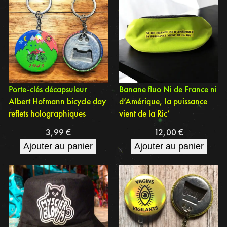
Porte-clés décapsuleur
Banane fluo Ni de France ni
Albert Hofmann bicycle day
d’Amérique, la puissance
reflets holographiques
vient de la Ric’
3,99
€
12,00
€
Ajouter au panier
Ajouter au panier