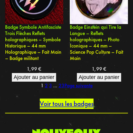
Badge Symbole Antifasciste
Badge Einstein qui Tire la
Trois Flèches Reflets
Langue – Reflets
holographiques – Symbole
holographiques – Photo
Historique – 44 mm
Iconique – 44 mm –
Holographique – Fait Main
Science Pop Culture – Fait
– Badge militant
Main
1,99
€
1,99
€
Ajouter au panier
Ajouter au panier
1
2
3
…
23
Page suivante
Voir tous les badges
nouveaux