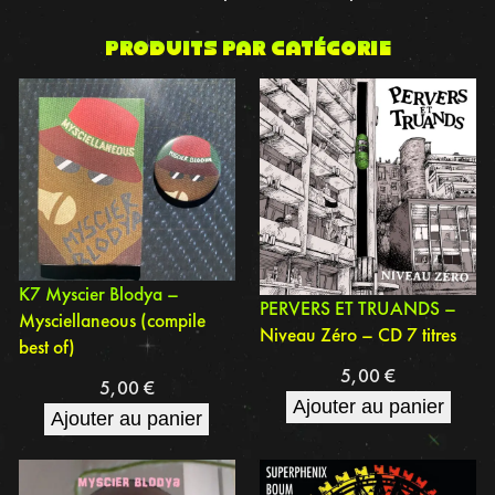
Produits par catégorie
K7 Myscier Blodya –
PERVERS ET TRUANDS –
Mysciellaneous (compile
Niveau Zéro – CD 7 titres
best of)
5,00
€
5,00
€
Ajouter au panier
Ajouter au panier