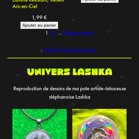
Arc-en-Ciel
1,99
€
Ajouter au panier
1
2
3
…
6
Page suivante
Visiter l’univers des chats
UNIVERS LASHKA
Reproduction de dessins de ma pote artiste-tatoueuse
stéphanoise Lashka